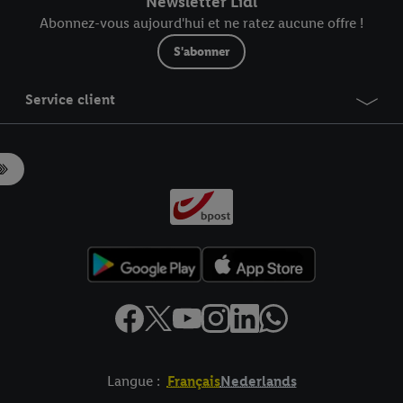
Newsletter Lidl
Abonnez-vous aujourd'hui et ne ratez aucune offre !
S'abonner
Service client
Langue :
Français
Nederlands
es