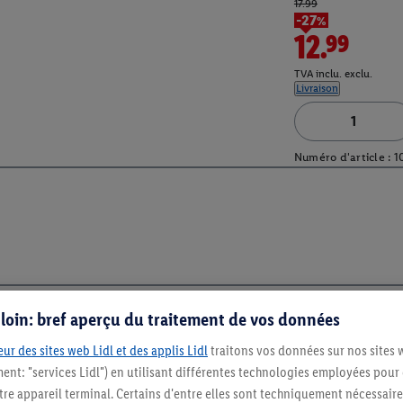
17.99
-27%
12.99
TVA inclu. exclu.
Livraison
Numéro d'article :
1
s loin: bref aperçu du traitement de vos données
ur des sites web Lidl et des applis Lidl
traitons vos données sur nos sites 
Restez au cour
ment: "services Lidl") en utilisant différentes technologies employées pour
Abonnez-vous à la newslett
re appareil terminal. Certains d'entre elles sont techniquement nécessaire