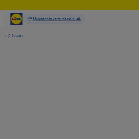
/
Jouets