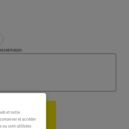
00398708001
web et notre
ant
 conserver et accéder
er
s ou sont utilisées