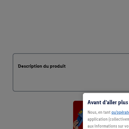
Description du produit
Avant d'aller plu
Nous, en tant
qu’opérate
application (collective
aux informations sur vot