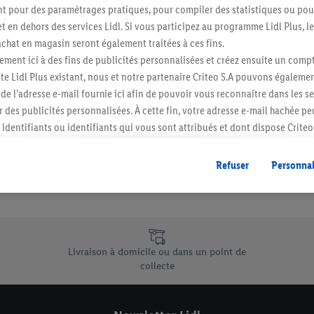
 pour des paramétrages pratiques, pour compiler des statistiques ou pour
t en dehors des services Lidl. Si vous participez au programme Lidl Plus, l
S'abonner
hat en magasin seront également traitées à ces fins.
ment ici à des fins de publicités personnalisées et créez ensuite un compt
e Lidl Plus existant, nous et notre partenaire Criteo S.A pouvons égalemen
r de l’adresse e-mail fournie ici afin de pouvoir vous reconnaître dans les s
er des publicités personnalisées. À cette fin, votre adresse e-mail hachée p
identifiants ou identifiants qui vous sont attribués et dont dispose Criteo 
cord, les publicités liées au reciblage, c’est-à-dire des publicités pour de
ntérêt (par exemple en plaçant le produit dans un panier d’un webshop mai
Refuser
Personnal
nt être affichées sur plusieurs apppareils et plusieurs services de Lidl si 
dl peuvent vous être attribués en utilisant votre adresse e-mail hachée et, l
s dont dispose Criteo S.A.
vous pouvez autoriser des finalités individuelles et trouver de plus amples
e uniques de Lidl.be
.
Livraison à domicile ou dans un point de
r », vous pouvez autoriser uniquement l’utilisation des technologies néces
collecte
risez tous les traitements pour toutes les finalités susmentionnées. Vous t
rée de conservation des données et votre droit de révoquer votre consent
r dans notre
déclaration relative à la protection des données
.
Vous trouverez