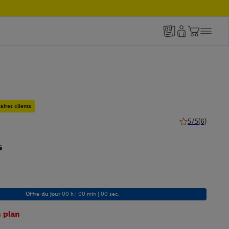
ires clients
5/5
(6)
5 de 5 étoiles (6
é
Offre du jour
00 h | 00 min | 00 sec.
 plan