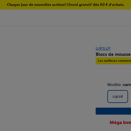
Chaque jour de nouvelles actions! | Envoi gratuit¹ dès 60 € d'achats.
LUPILU®
Blocs de mousse
Les meilleurs commenta
Modèle :
carr
carré
Méga bon