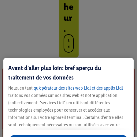
he
ur
.
D
é
c
o
u
Avant d'aller plus loin: bref aperçu du
v
traitement de vos données
r
i
Nous, en tant
qu’opérateur des sites web Lidl et des applis Lidl
r
traitons vos données sur nos sites web et notre application
t
o
(collectivement: "services Lidl") en utilisant différentes
u
technologies employées pour conserver et accéder aux
s
informations sur votre appareil terminal. Certains d'entre elles
l
sont techniquement nécessaires ou sont utilisées avec votre
e
consentement pour des paramétrages pratiques, pour compiler
s