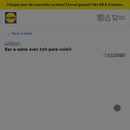
Chaque jour de nouvelles actions! | Envoi gratuit¹ dès 60 € d'achats.
/
Bacs à sable
LUPILU®
Bac à sable avec toit pare-soleil
4.1/5
(466)
4.1 de 5 étoiles