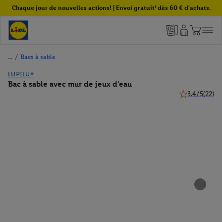
Chaque jour de nouvelles actions! | Envoi gratuit¹ dès 60 € d'achats.
/
Bacs à sable
LUPILU®
Bac à sable avec mur de jeux d’eau
3.4/5
(22)
3.4 de 5 étoile