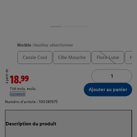
Modèle :
Veuillez sélectionner
Cassie Cool
Ellie Mouche
Flore Lune
Ha
à partir de
18.99
Ajouter au panier
TVA inclu. exclu.
Livraison
Numéro d'article :
100381975
Description du produit