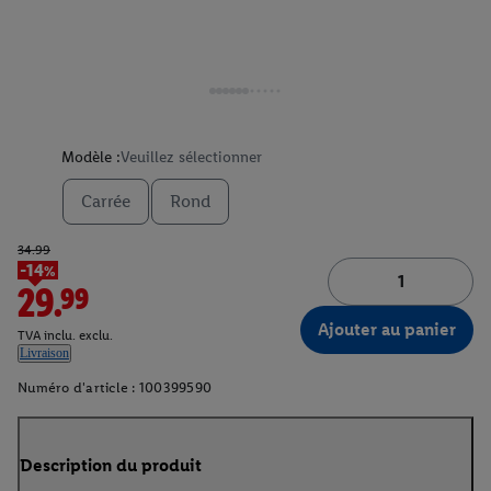
Modèle :
Veuillez sélectionner
Carrée
Rond
34.99
-14%
29.99
Ajouter au panier
TVA inclu. exclu.
Livraison
Numéro d'article :
100399590
Description du produit