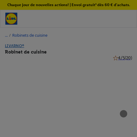
Chaque jour de nouvelles actions! | Envoi gratuit¹ dès 60 € d'achats.
/
Robinets de cuisine
LIVARNO®
Robinet de cuisine
4/5
(20)
4 de 5 étoile