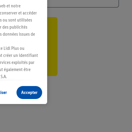
web et notre
 conserver et accéder
s ou sont utilisées
 des publicités
ant
es données issues de
er
e Lidl Plus ou
t créer un identifiant
ervices exploités par
eut également être
S.A.
s produits pour lesquels
s sans procéder à
iser
Accepter
plusieurs terminaux ou
e cas échéant, d’autres
 informations sur le