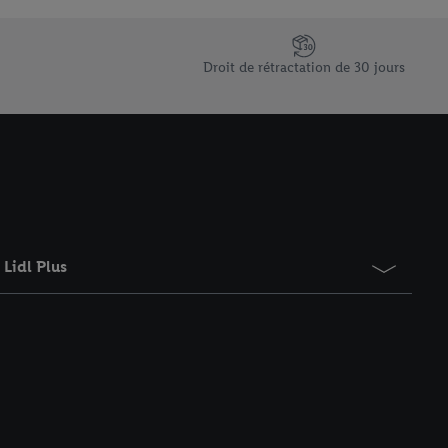
saires. En cliquant sur
rouverez de plus amples
ement à tout moment
Droit de rétractation de 30 jours
 les impressions ici.
Lidl Plus