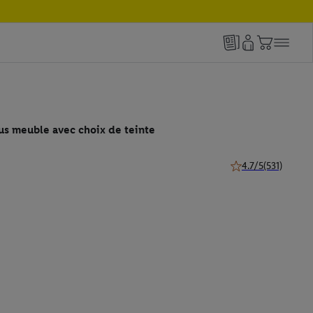
us meuble avec choix de teinte
4.7/5
(531)
4.7 de 5 étoiles (531