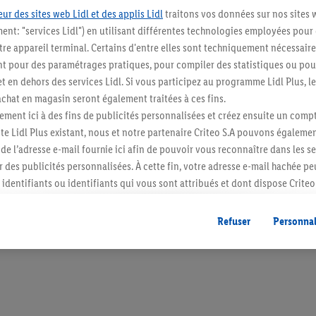
ur des sites web Lidl et des applis Lidl
traitons vos données sur nos sites 
ment: "services Lidl") en utilisant différentes technologies employées pour
re appareil terminal. Certains d'entre elles sont techniquement nécessaire
 pour des paramétrages pratiques, pour compiler des statistiques ou pour
Restez au cour
t en dehors des services Lidl. Si vous participez au programme Lidl Plus, l
hat en magasin seront également traitées à ces fins.
Abonnez-vous à la newslett
ment ici à des fins de publicités personnalisées et créez ensuite un compt
e Lidl Plus existant, nous et notre partenaire Criteo S.A pouvons égalemen
S'abonner
r de l’adresse e-mail fournie ici afin de pouvoir vous reconnaître dans les s
er des publicités personnalisées. À cette fin, votre adresse e-mail hachée p
identifiants ou identifiants qui vous sont attribués et dont dispose Criteo 
cord, les publicités liées au reciblage, c’est-à-dire des publicités pour de
ntérêt (par exemple en plaçant le produit dans un panier d’un webshop mai
Refuser
Personnal
nt être affichées sur plusieurs apppareils et plusieurs services de Lidl si 
dl peuvent vous être attribués en utilisant votre adresse e-mail hachée et, l
s dont dispose Criteo S.A.
vous pouvez autoriser des finalités individuelles et trouver de plus amples
.