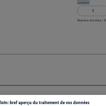
Livraison
Numéro d'article :
1
s loin: bref aperçu du traitement de vos données