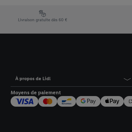
En cliquant sur « Refuse
« Accepter », vous auto
Élément du pied de page avec les différents arguments de vent
informations sur la du
Livraison gratuite dès 60 €
avec effet pour l’aveni
À propos de Lidl
Moyens de paiement