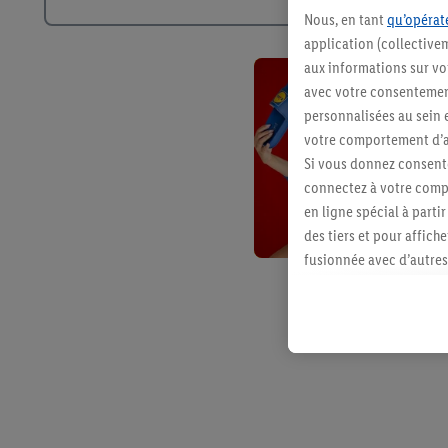
Nous, en tant
qu’opérate
application (collective
aux informations sur vot
avec votre consentement
personnalisées au sein e
votre comportement d’ac
Si vous donnez consente
connectez à votre compt
en ligne spécial à parti
des tiers et pour affich
fusionnée avec d’autres 
Sous réserve de votre ac
vous avez montré de l’i
l’achat) peuvent égaleme
plusieurs services de Li
identifiants/identifiant
Sous « Personnaliser », 
traitement des données