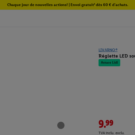
Chaque jour de nouvelles actions! | Envoi gratuit¹ dès 60 € d'achats.
LIVARNO®
Réglette LED so
Astuce Lidl
9.99
TVA inclu. exclu.