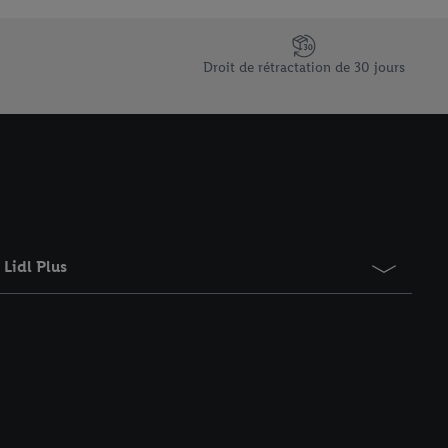
saires. En cliquant sur
rouverez de plus amples
ement à tout moment
Droit de rétractation de 30 jours
 les impressions ici.
Lidl Plus