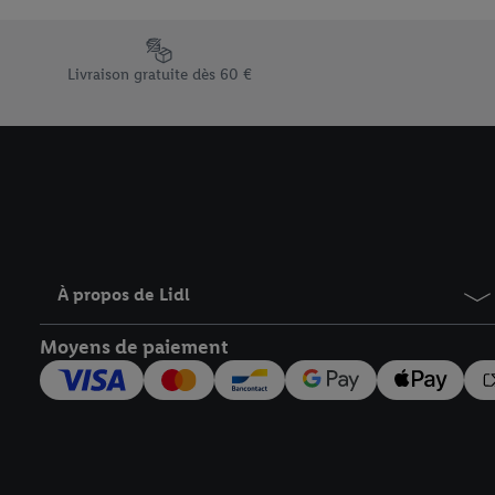
En cliquant sur « Refuse
« Accepter », vous auto
Élément du pied de page avec les différents arguments de vent
informations sur la du
Livraison gratuite dès 60 €
avec effet pour l’aveni
À propos de Lidl
Moyens de paiement