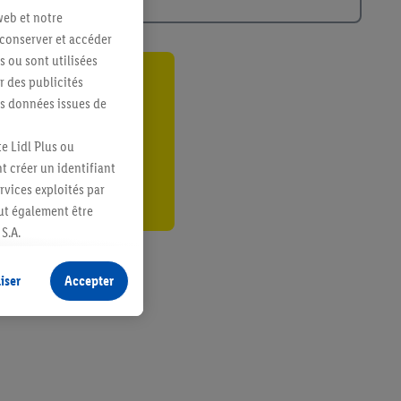
web et notre
 conserver et accéder
s ou sont utilisées
 des publicités
ant
es données issues de
er
e Lidl Plus ou
t créer un identifiant
ervices exploités par
eut également être
S.A.
s produits pour lesquels
s sans procéder à
iser
Accepter
plusieurs terminaux ou
e cas échéant, d’autres
 informations sur le