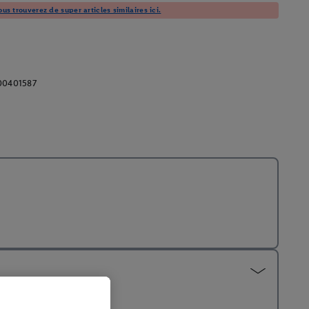
us trouverez de super articles similaires ici.
00401587