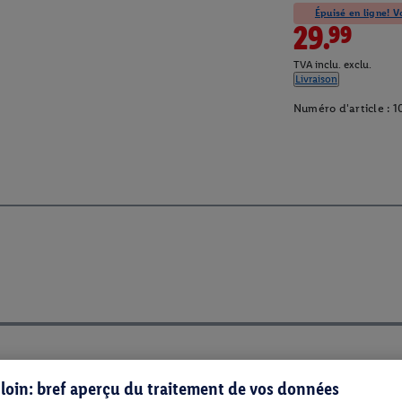
Épuisé en ligne! Vo
29.99
TVA inclu. exclu.
Livraison
Numéro d'article :
1
s loin: bref aperçu du traitement de vos données