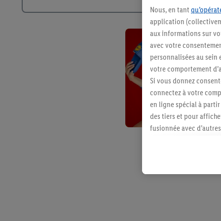
Nous, en tant
qu’opérate
application (collective
aux informations sur vot
avec votre consentement
personnalisées au sein e
votre comportement d’ac
Si vous donnez consente
connectez à votre compt
en ligne spécial à parti
des tiers et pour affich
fusionnée avec d’autres 
Sous réserve de votre ac
vous avez montré de l’i
l’achat) peuvent égaleme
plusieurs services de Li
identifiants/identifiant
Sous « Personnaliser », 
traitement des données