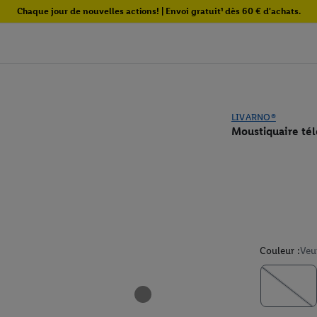
Chaque jour de nouvelles actions! | Envoi gratuit¹ dès 60 € d'achats.
LIVARNO®
Moustiquaire té
Couleur :
Veu