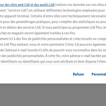
ur des sites web Lidl et des applis Lidl
traitons vos données sur nos sites 
ment: "services Lidl") en utilisant différentes technologies employées pour
re appareil terminal. Certains d'entre elles sont techniquement nécessaire
 pour des paramétrages pratiques, pour compiler des statistiques ou pour
Restez au cour
t en dehors des services Lidl. Si vous participez au programme Lidl Plus, l
hat en magasin seront également traitées à ces fins.
Abonnez-vous à la newslett
ment ici à des fins de publicités personnalisées et créez ensuite un compt
e Lidl Plus existant, nous et notre partenaire Criteo S.A pouvons égalemen
S'abonner
r de l’adresse e-mail fournie ici afin de pouvoir vous reconnaître dans les s
er des publicités personnalisées. À cette fin, votre adresse e-mail hachée p
identifiants ou identifiants qui vous sont attribués et dont dispose Criteo 
cord, les publicités liées au reciblage, c’est-à-dire des publicités pour de
ntérêt (par exemple en plaçant le produit dans un panier d’un webshop mai
Refuser
Personnal
nt être affichées sur plusieurs apppareils et plusieurs services de Lidl si 
dl peuvent vous être attribués en utilisant votre adresse e-mail hachée et, l
s dont dispose Criteo S.A.
vous pouvez autoriser des finalités individuelles et trouver de plus amples
.