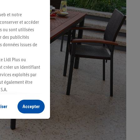
web et notre
 conserver et accéder
s ou sont utilisées
 des publicités
es données issues de
e Lidl Plus ou
t créer un identifiant
ervices exploités par
eut également être
S.A.
s produits pour lesquels
s sans procéder à
iser
Accepter
plusieurs terminaux ou
e cas échéant, d’autres
 informations sur le