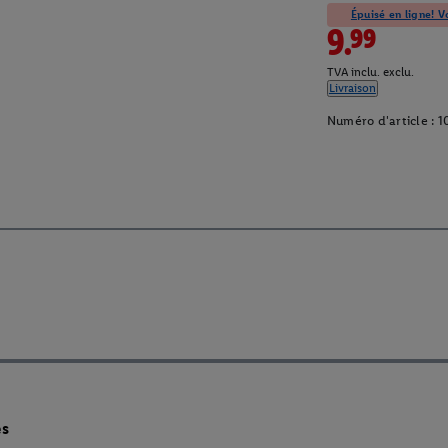
Épuisé en ligne! Vo
9.99
TVA inclu. exclu.
Livraison
Numéro d'article :
1
es