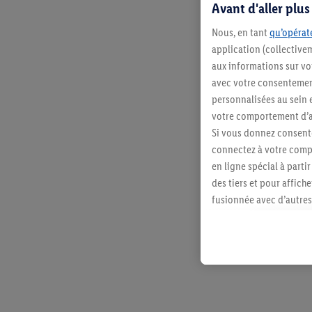
Avant d'aller plu
Nous, en tant
qu’opérate
application (collective
aux informations sur vot
avec votre consentement
personnalisées au sein e
votre comportement d’ac
Si vous donnez consente
connectez à votre compt
en ligne spécial à parti
des tiers et pour affich
fusionnée avec d’autres 
Sous réserve de votre ac
vous avez montré de l’i
l’achat) peuvent égaleme
plusieurs services de Li
identifiants/identifiant
Sous « Personnaliser », 