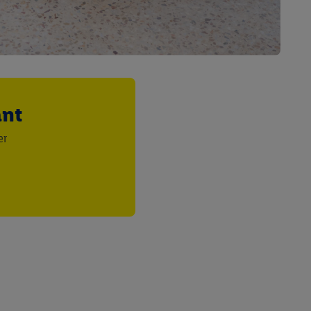
saires. En cliquant sur
rouverez de plus amples
ement à tout moment
 les impressions ici.
ant
er