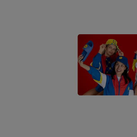
traitement des données
En cliquant sur « Refuse
« Accepter », vous auto
informations sur la du
avec effet pour l’aveni