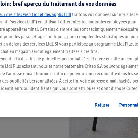
s loin: bref aperçu du traitement de vos données
ur des sites web Lidl et des applis Lidl
traitons vos données sur nos sites 
ment: "services Lidl") en utilisant différentes technologies employées pour
re appareil terminal. Certains d'entre elles sont techniquement nécessaire
 pour des paramétrages pratiques, pour compiler des statistiques ou pour
t en dehors des services Lidl. Si vous participez au programme Lidl Plus, l
hat en magasin seront également traitées à ces fins.
ment ici à des fins de publicités personnalisées et créez ensuite un compt
e Lidl Plus existant, nous et notre partenaire Criteo S.A pouvons égalemen
r de l’adresse e-mail fournie ici afin de pouvoir vous reconnaître dans les s
er des publicités personnalisées. À cette fin, votre adresse e-mail hachée p
identifiants ou identifiants qui vous sont attribués et dont dispose Criteo 
cord, les publicités liées au reciblage, c’est-à-dire des publicités pour de
ntérêt (par exemple en plaçant le produit dans un panier d’un webshop mai
Refuser
Personnal
nt être affichées sur plusieurs apppareils et plusieurs services de Lidl si 
dl peuvent vous être attribués en utilisant votre adresse e-mail hachée et, l
s dont dispose Criteo S.A.
vous pouvez autoriser des finalités individuelles et trouver de plus amples