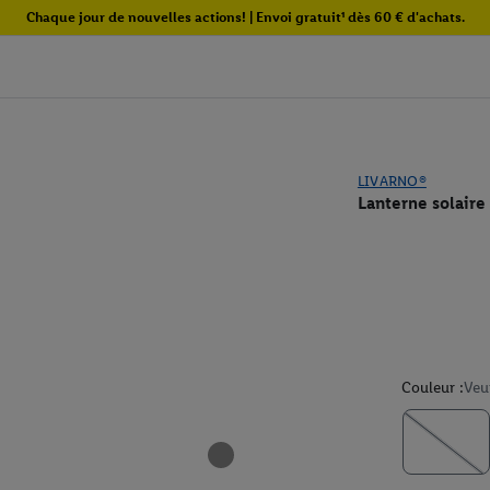
Chaque jour de nouvelles actions! | Envoi gratuit¹ dès 60 € d'achats.
LIVARNO®
Lanterne solaire
Couleur :
Veu