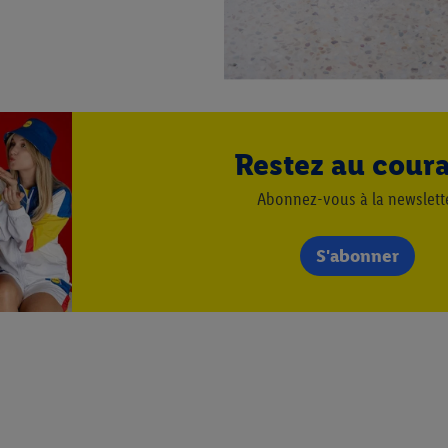
.
r », vous pouvez autoriser uniquement l’utilisation des technologies néces
risez tous les traitements pour toutes les finalités susmentionnées. Vous t
rée de conservation des données et votre droit de révoquer votre consent
r dans notre
déclaration relative à la protection des données
.
Vous trouverez
Restez au cour
Abonnez-vous à la newslett
S'abonner