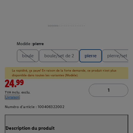
Modèle :
pierre
boule
boule/set de 2
pierre
pierre/set d
La rapidité, ça paye! En raison de la forte demande, ce produit n'est plus
disponible dans toutes les variantes (Modèle).
24.99
TVA inclu. exclu.
Livraison
Numéro d'article :
100406322002
Description du produit