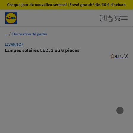
Chaque jour de nouvelles actions! | Envoi gratuit¹ dès 60 € d'achats.
/
Décoration de jardin
LIVARNO®
Lampes solaires LED, 3 ou 6 pièces
4.1/5
(9)
4.1 de 5 étoi