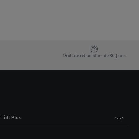
 informations sur le
saires. En cliquant sur
rouverez de plus amples
ement à tout moment
 les impressions ici.
Droit de rétractation de 30 jours
Lidl Plus