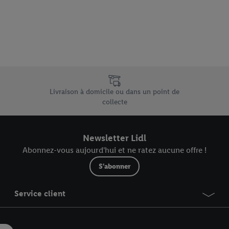
vous pouvez autoriser des finalités individuelles et trouver de plus amples
.
r », vous pouvez autoriser uniquement l’utilisation des technologies néces
risez tous les traitements pour toutes les finalités susmentionnées. Vous t
rée de conservation des données et votre droit de révoquer votre consent
r dans notre
déclaration relative à la protection des données
.
Vous trouverez
e uniques de Lidl.be
Livraison à domicile ou dans un point de
collecte
Newsletter Lidl
Abonnez-vous aujourd'hui et ne ratez aucune offre !
S'abonner
Service client