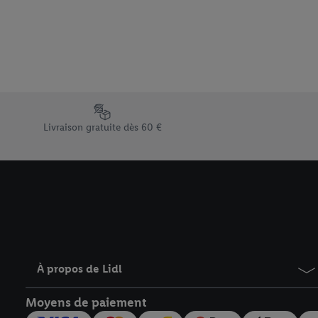
Sous « Personnaliser », 
traitement des données
En cliquant sur « Refuse
« Accepter », vous auto
informations sur la du
avec effet pour l’aveni
Élément du pied de page avec les différents arguments de vent
Livraison gratuite dès 60 €
À propos de Lidl
Moyens de paiement