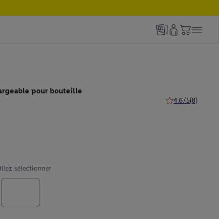
rgeable pour bouteille
4.6/5
(8)
4.6 de 5 étoiles (8
illez sélectionner