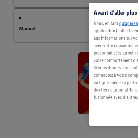
Avant d'aller plu
Nous, en tant
qu’opérate
Manuel
application (collective
aux informations sur vot
avec votre consentement
personnalisées au sein e
votre comportement d’ac
Si vous donnez consente
connectez à votre compt
en ligne spécial à parti
des tiers et pour affich
fusionnée avec d’autres 
Sous réserve de votre ac
vous avez montré de l’i
l’achat) peuvent égaleme
plusieurs services de Li
identifiants/identifiant