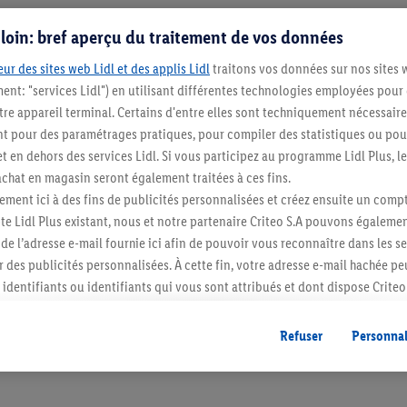
s loin: bref aperçu du traitement de vos données
ur des sites web Lidl et des applis Lidl
traitons vos données sur nos sites 
ment: "services Lidl") en utilisant différentes technologies employées pour
re appareil terminal. Certains d'entre elles sont techniquement nécessaire
 pour des paramétrages pratiques, pour compiler des statistiques ou pour
t en dehors des services Lidl. Si vous participez au programme Lidl Plus, l
hat en magasin seront également traitées à ces fins.
Restez au cour
ment ici à des fins de publicités personnalisées et créez ensuite un compt
e Lidl Plus existant, nous et notre partenaire Criteo S.A pouvons égalemen
Abonnez-vous à la newslett
r de l’adresse e-mail fournie ici afin de pouvoir vous reconnaître dans les s
er des publicités personnalisées. À cette fin, votre adresse e-mail hachée p
S'abonner
identifiants ou identifiants qui vous sont attribués et dont dispose Criteo 
cord, les publicités liées au reciblage, c’est-à-dire des publicités pour de
ntérêt (par exemple en plaçant le produit dans un panier d’un webshop mai
Refuser
Personnal
nt être affichées sur plusieurs apppareils et plusieurs services de Lidl si 
dl peuvent vous être attribués en utilisant votre adresse e-mail hachée et, l
s dont dispose Criteo S.A.