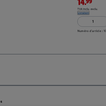
14.99
TVA inclu. exclu.
Livraison
Numéro d'article :
1
es