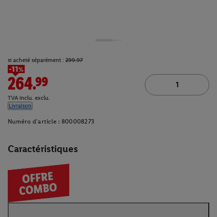
si acheté séparément :
299.97
-11%
264.99
TVA inclu. exclu.
Livraison
Numéro d'article :
800008273
Caractéristiques