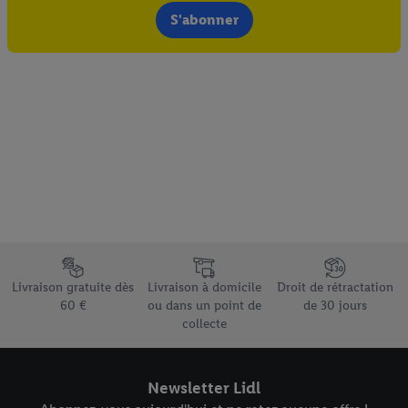
ligne spécial à partir de l’adresse e-mail fournie ici afin de
S'abonner
pouvoir vous reconnaître dans les services exploités par des
tiers et pour afficher des publicités personnalisées. À cette fin,
votre adresse e-mail hachée peut également être fusionnée
avec d’autres identifiants ou identifiants qui vous sont
attribués et dont dispose Criteo S.A.
Sous réserve de votre accord, les publicités liées au reciblage,
c’est-à-dire des publicités pour des produits pour lesquels vous
avez montré de l’intérêt (par exemple en plaçant le produit dans
un panier d’un webshop mais sans procéder à l’achat) peuvent
également être affichées sur plusieurs apppareils et plusieurs
services de Lidl si plusieurs terminaux ou plusieurs services de
Élément du pied de page avec les différents arguments de vente
Lidl peuvent vous être attribués en utilisant votre adresse e-
Livraison gratuite dès
Livraison à domicile
Droit de rétractation
mail hachée et, le cas échéant, d’autres identifiants/identifiants
60 €
ou dans un point de
de 30 jours
dont dispose Criteo S.A.
collecte
Sous « Personnaliser », vous pouvez autoriser des finalités
individuelles et trouver de plus amples informations sur le
traitement des données.
Newsletter Lidl
En cliquant sur « Refuser », vous pouvez autoriser uniquement