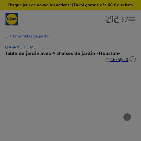
Chaque jour de nouvelles actions! | Envoi gratuit¹ dès 60 € d'achats.
/
Ensembles de jardin
LIVARNO HOME
Table de jardin avec 4 chaises de jardin »Houston«
4.6/5
(520)
4.6 de 5 étoiles (52