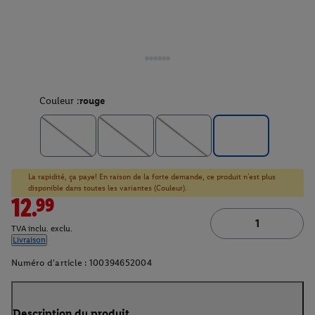
Couleur :
rouge
La rapidité, ça paye! En raison de la forte demande, ce produit n'est plus
disponible dans toutes les variantes (Couleur).
12.99
TVA inclu. exclu.
Livraison
Numéro d'article :
100394652004
Description du produit