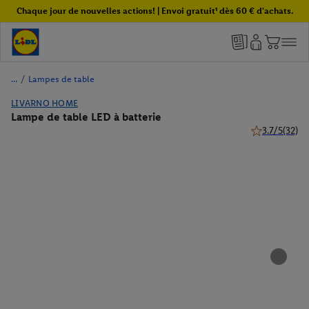
Chaque jour de nouvelles actions! | Envoi gratuit¹ dès 60 € d'achats.
/
Lampes de table
LIVARNO HOME
Lampe de table LED à batterie
3.7/5
(32)
3.7 de 5 étoile