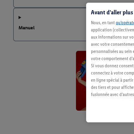
Avant d'aller plu
Nous, en tant
qu’opérate
Manuel
application (collective
aux informations sur vot
avec votre consentement
personnalisées au sein e
votre comportement d’ac
Si vous donnez consente
connectez à votre compt
en ligne spécial à parti
des tiers et pour affich
fusionnée avec d’autres 
Sous réserve de votre ac
vous avez montré de l’i
l’achat) peuvent égaleme
plusieurs services de Li
identifiants/identifiant