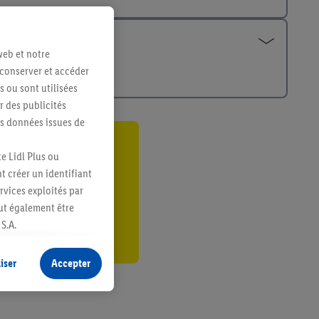
web et notre
 conserver et accéder
s ou sont utilisées
 des publicités
es données issues de
ant
e Lidl Plus ou
t créer un identifiant
er
ervices exploités par
eut également être
S.A.
s produits pour lesquels
s sans procéder à
iser
Accepter
plusieurs terminaux ou
e cas échéant, d’autres