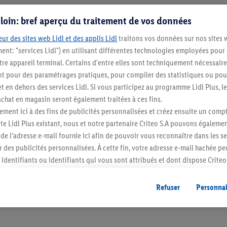
s loin: bref aperçu du traitement de vos données
ur des sites web Lidl et des applis Lidl
traitons vos données sur nos sites 
ment: "services Lidl") en utilisant différentes technologies employées pour
re appareil terminal. Certains d'entre elles sont techniquement nécessaire
 pour des paramétrages pratiques, pour compiler des statistiques ou pour
t en dehors des services Lidl. Si vous participez au programme Lidl Plus, l
hat en magasin seront également traitées à ces fins.
Restez au cour
ment ici à des fins de publicités personnalisées et créez ensuite un compt
e Lidl Plus existant, nous et notre partenaire Criteo S.A pouvons égalemen
Abonnez-vous à la newslett
r de l’adresse e-mail fournie ici afin de pouvoir vous reconnaître dans les s
er des publicités personnalisées. À cette fin, votre adresse e-mail hachée p
S'abonner
identifiants ou identifiants qui vous sont attribués et dont dispose Criteo 
cord, les publicités liées au reciblage, c’est-à-dire des publicités pour de
ntérêt (par exemple en plaçant le produit dans un panier d’un webshop mai
Refuser
Personnal
nt être affichées sur plusieurs apppareils et plusieurs services de Lidl si 
dl peuvent vous être attribués en utilisant votre adresse e-mail hachée et, l
s dont dispose Criteo S.A.