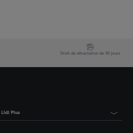
 informations sur le
saires. En cliquant sur
rouverez de plus amples
ement à tout moment
 les impressions ici.
Droit de rétractation de 30 jours
Lidl Plus