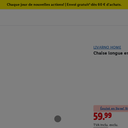
Chaque jour de nouvelles actions! | Envoi gratuit¹ dès 60 € d'achats.
LIVARNO HOME
Chaise longue e
Épuisé en ligne! Vo
59.99
TVA inclu. exclu.