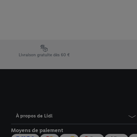
Sous « Personnaliser », 
traitement des données
En cliquant sur « Refuse
« Accepter », vous auto
informations sur la du
avec effet pour l’aveni
Élément du pied de page avec les différents arguments de vent
Livraison gratuite dès 60 €
À propos de Lidl
Moyens de paiement