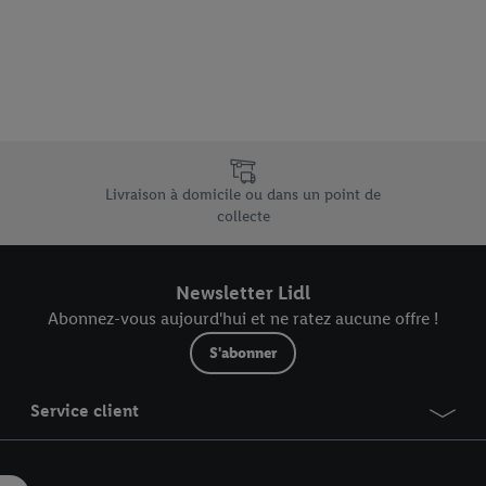
vous pouvez autoriser des finalités individuelles et trouver de plus amples
.
r », vous pouvez autoriser uniquement l’utilisation des technologies néces
risez tous les traitements pour toutes les finalités susmentionnées. Vous t
rée de conservation des données et votre droit de révoquer votre consent
r dans notre
déclaration relative à la protection des données
.
Vous trouverez
e uniques de Lidl.be
Livraison à domicile ou dans un point de
collecte
Newsletter Lidl
Abonnez-vous aujourd'hui et ne ratez aucune offre !
S'abonner
Service client