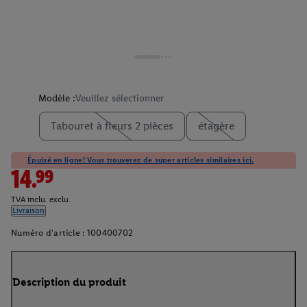
Modèle :
Veuillez sélectionner
Tabouret à fleurs 2 pièces
étagère
Épuisé en ligne! Vous trouverez de super articles similaires ici.
14.99
TVA inclu. exclu.
Livraison
Numéro d'article :
100400702
Description du produit