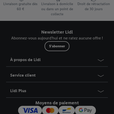
données
.
Vous trouverez les impressions ici.
Livraison gratuite dès
Livraison à domicile
Droit de rétractation
60 €
ou dans un point de
de 30 jours
collecte
Newsletter Lidl
Abonnez-vous aujourd'hui et ne ratez aucune offre !
S'abonner
À propos de Lidl
Service client
Lidl Plus
Moyens de paiement