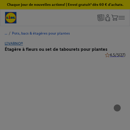
Chaque jour de nouvelles actions! | Envoi gratuit¹ dès 60 € d'achats.
/
Pots, bacs & étagères pour plantes
LIVARNO®
Étagère à fleurs ou set de tabourets pour plantes
4.5/5
(27)
4.5 de 5 étoile