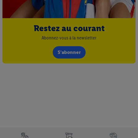
Sous réserve de votre accord, les publicités liées au reciblage,
c’est-à-dire des publicités pour des produits pour lesquels vous
avez montré de l’intérêt (par exemple en plaçant le produit dans
un panier d’un webshop mais sans procéder à l’achat) peuvent
Restez au courant
également être affichées sur plusieurs apppareils et plusieurs
Abonnez-vous à la newsletter
services de Lidl si plusieurs terminaux ou plusieurs services de
Lidl peuvent vous être attribués en utilisant votre adresse e-
S'abonner
mail hachée et, le cas échéant, d’autres identifiants/identifiants
dont dispose Criteo S.A.
Sous « Personnaliser », vous pouvez autoriser des finalités
individuelles et trouver de plus amples informations sur le
traitement des données.
En cliquant sur « Refuser », vous pouvez autoriser uniquement
l’utilisation des technologies nécessaires. En cliquant sur «
Accepter », vous autorisez tous les traitements pour toutes les
finalités susmentionnées. Vous trouverez de plus amples
informations sur la durée de conservation des données et votre
droit de révoquer votre consentement à tout moment avec effet
pour l’avenir dans notre
déclaration relative à la protection des
Élément du pied de page avec les différents arguments de vente