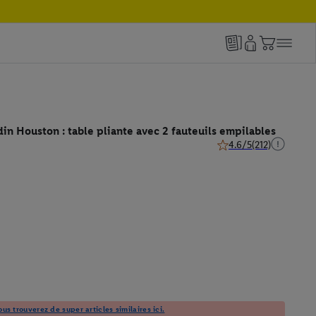
in Houston : table pliante avec 2 fauteuils empilables
4.6/5
(212)
4.6 de 5 étoiles (212 to
us trouverez de super articles similaires ici.