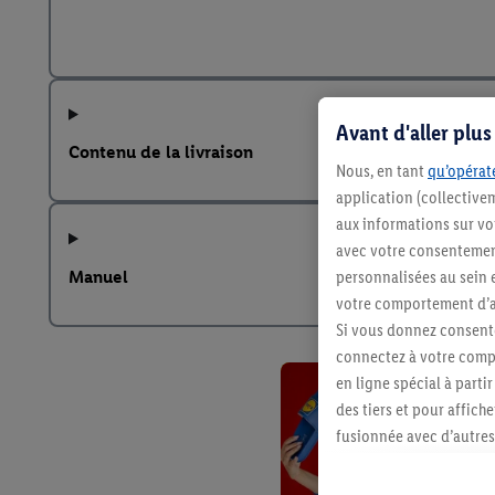
Avant d'aller plu
Contenu de la livraison
Nous, en tant
qu’opérate
application (collective
aux informations sur vot
avec votre consentement
personnalisées au sein e
Manuel
votre comportement d’ac
Si vous donnez consente
connectez à votre compt
en ligne spécial à parti
des tiers et pour affich
fusionnée avec d’autres 
Sous réserve de votre ac
vous avez montré de l’i