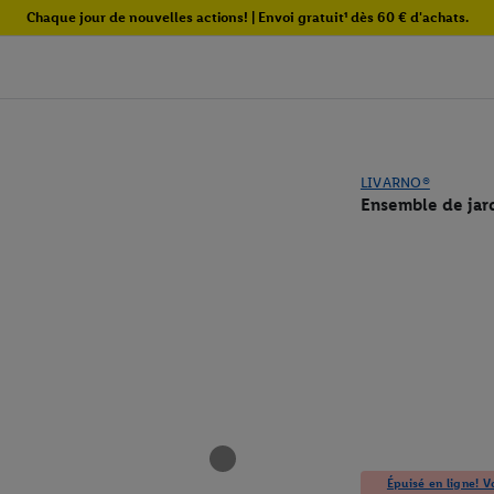
Chaque jour de nouvelles actions! | Envoi gratuit¹ dès 60 € d'achats.
LIVARNO®
Ensemble de jard
Épuisé en ligne! Vo