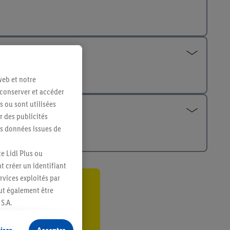
web et notre
 conserver et accéder
s ou sont utilisées
 des publicités
es données issues de
e Lidl Plus ou
t créer un identifiant
ervices exploités par
eut également être
ant
S.A.
er
s produits pour lesquels
s sans procéder à