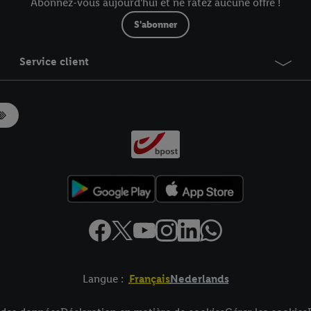
Abonnez-vous aujourd'hui et ne ratez aucune offre !
S'abonner
Service client
Langue :
Français
Nederlands
es