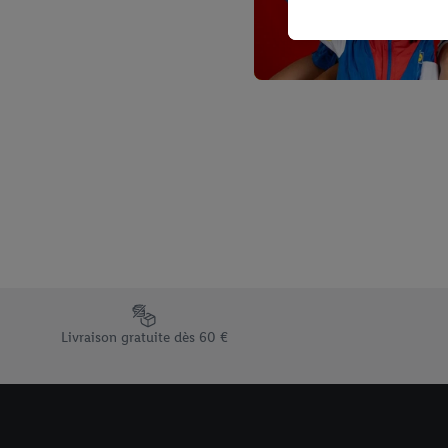
l’achat) peuvent égaleme
plusieurs services de Li
identifiants/identifiant
Sous « Personnaliser », 
traitement des données
En cliquant sur « Refuse
« Accepter », vous auto
informations sur la du
avec effet pour l’aveni
Élément du pied de page avec les différents arguments de vent
Livraison gratuite dès 60 €