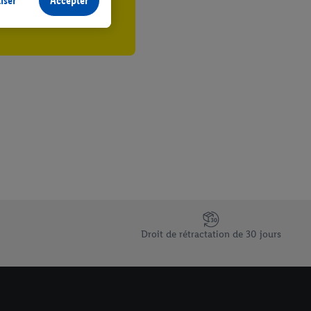
iser
Accepter
plusieurs terminaux ou
e cas échéant, d’autres
 informations sur le
saires. En cliquant sur
rouverez de plus amples
ement à tout moment
 les impressions ici.
Droit de rétractation de 30 jours