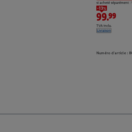
si acheté séparément :
-13%
99.99
TVA inclu.
Livraison
Numéro d'article :
8