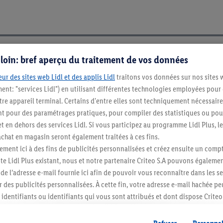
s loin: bref aperçu du traitement de vos données
ur des sites web Lidl et des applis Lidl
traitons vos données sur nos sites 
ment: "services Lidl") en utilisant différentes technologies employées pour
re appareil terminal. Certains d'entre elles sont techniquement nécessaire
 pour des paramétrages pratiques, pour compiler des statistiques ou pour
t en dehors des services Lidl. Si vous participez au programme Lidl Plus, l
hat en magasin seront également traitées à ces fins.
ment ici à des fins de publicités personnalisées et créez ensuite un compt
e Lidl Plus existant, nous et notre partenaire Criteo S.A pouvons égalemen
r de l’adresse e-mail fournie ici afin de pouvoir vous reconnaître dans les s
er des publicités personnalisées. À cette fin, votre adresse e-mail hachée p
Restez au cour
identifiants ou identifiants qui vous sont attribués et dont dispose Criteo 
Abonnez-vous à la newslett
cord, les publicités liées au reciblage, c’est-à-dire des publicités pour de
ntérêt (par exemple en plaçant le produit dans un panier d’un webshop mai