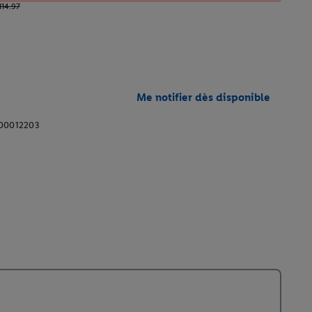
114.97
Me notifier dès disponible
00012203