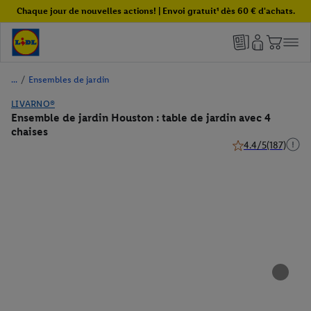
Chaque jour de nouvelles actions! | Envoi gratuit¹ dès 60 € d'achats.
/
Ensembles de jardin
LIVARNO®
Ensemble de jardin Houston : table de jardin avec 4
chaises
4.4/5
(187)
4.4 de 5 étoiles (18