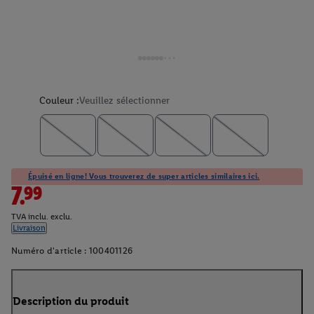
Couleur :
Veuillez sélectionner
Épuisé en ligne! Vous trouverez de super articles similaires ici.
7.99
TVA inclu. exclu.
Livraison
Numéro d'article :
100401126
Description du produit