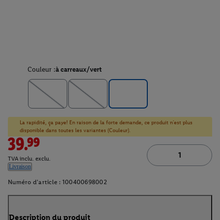
Couleur :
à carreaux/vert
La rapidité, ça paye! En raison de la forte demande, ce produit n'est plus
disponible dans toutes les variantes (Couleur).
39.99
TVA inclu. exclu.
Livraison
Numéro d'article :
100400698002
Description du produit