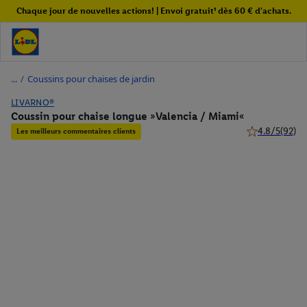
Chaque jour de nouvelles actions! | Envoi gratuit¹ dès 60 € d'achats.
/
Coussins pour chaises de jardin
LIVARNO®
Coussin pour chaise longue »Valencia / Miami«
4.8/5
(92)
Les meilleurs commentaires clients
4.8 de 5 étoile