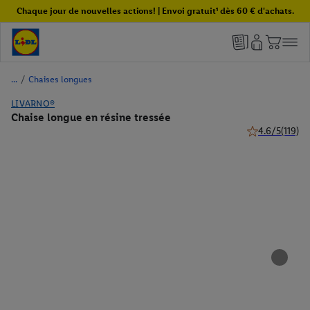
Chaque jour de nouvelles actions! | Envoi gratuit¹ dès 60 € d'achats.
/
Chaises longues
LIVARNO®
Chaise longue en résine tressée
4.6/5
(119)
4.6 de 5 étoiles