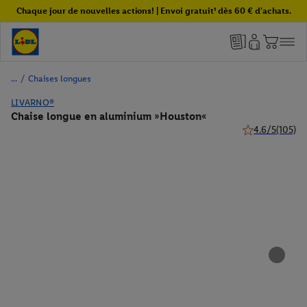
Chaque jour de nouvelles actions! | Envoi gratuit¹ dès 60 € d'achats.
/
Chaises longues
LIVARNO®
Chaise longue en aluminium »Houston«
4.6/5
(105)
4.6 de 5 étoiles