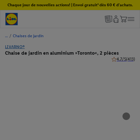
Chaque jour de nouvelles actions! | Envoi gratuit¹ dès 60 € d'achats.
/
Chaises de jardin
LIVARNO®
Chaise de jardin en aluminium »Toronto«, 2 pièces
4.7/5
(413)
4.7 de 5 étoiles