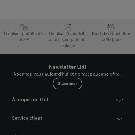
droit de révoquer votre consentement à tout moment avec effet
pour l’avenir dans notre
déclaration relative à la protection des
données
.
Vous trouverez les impressions ici.
Élément du pied de page avec les différents arguments de vente
Livraison gratuite dès
Livraison à domicile
Droit de rétractation
60 €
ou dans un point de
de 30 jours
collecte
Newsletter Lidl
Abonnez-vous aujourd'hui et ne ratez aucune offre !
S'abonner
À propos de Lidl
Service client