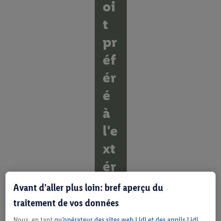
oi
t
pr
éf
ér
é
à
l'e
xt
ér
ie
Avant d'aller plus loin: bref aperçu du
ur
traitement de vos données
Nous, en tant
qu’opérateur des sites web Lidl et des applis Lidl
D