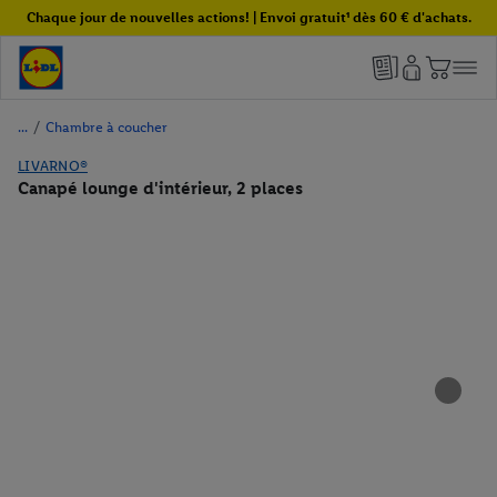
Chaque jour de nouvelles actions! | Envoi gratuit¹ dès 60 € d'achats.
/
Chambre à coucher
LIVARNO®
Canapé lounge d'intérieur, 2 places