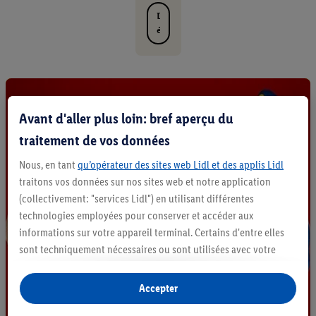
D
é
c
o
u
v
r
Avant d'aller plus loin: bref aperçu du
i
r
traitement de vos données
t
o
Nous, en tant
qu’opérateur des sites web Lidl et des applis Lidl
u
traitons vos données sur nos sites web et notre application
s
(collectivement: "services Lidl") en utilisant différentes
l
e
technologies employées pour conserver et accéder aux
s
informations sur votre appareil terminal. Certains d'entre elles
p
sont techniquement nécessaires ou sont utilisées avec votre
r
consentement pour des paramétrages pratiques, pour compiler
o
des statistiques ou pour des publicités personnalisées au sein
d
Accepter
u
et en dehors des services Lidl. Si vous participez au programme
i