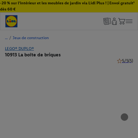
-20 % sur l’intérieur et les meubles de jardin via Lidl Plus ! | Envoi gratuit¹
dès 60 €
/
Jeux de construction
LEGO® DUPLO®
10913 La boîte de briques
5/5
(5)
5 de 5 étoil