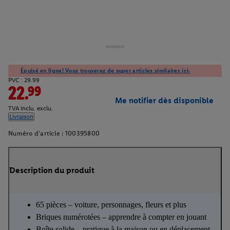
Épuisé en ligne! Vous trouverez de super articles similaires ici.
PVC : 29.99
22.99
Me notifier dès disponible
TVA inclu. exclu.
Livraison
Numéro d'article :
100395800
Description du produit
65 pièces – voiture, personnages, fleurs et plus
Briques numérotées – apprendre à compter en jouant
Boîte solide – pratique à la maison ou en déplacement