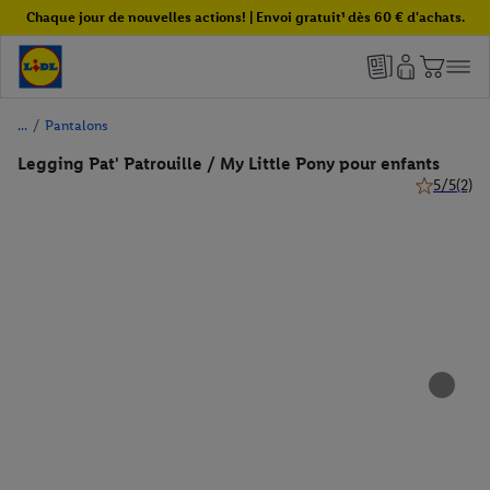
Chaque jour de nouvelles actions! | Envoi gratuit¹ dès 60 € d'achats.
/
Pantalons
Legging Pat' Patrouille / My Little Pony pour enfants
5/5
(2)
5 de 5 étoil