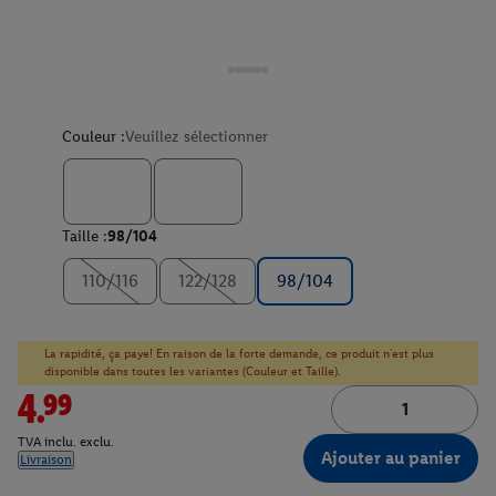
Couleur :
Veuillez sélectionner
Taille :
98/104
110/116
122/128
98/104
La rapidité, ça paye! En raison de la forte demande, ce produit n'est plus
disponible dans toutes les variantes (Couleur et Taille).
4.99
TVA inclu. exclu.
Ajouter au panier
Livraison