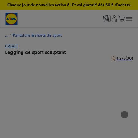
Chaque jour de nouvelles actions! | Envoi gratuit¹ dès 60 € d'achats.
/
Pantalons & shorts de sport
CRIVIT
Legging de sport sculptant
4.2/5
(30)
4.2 de 5 étoile