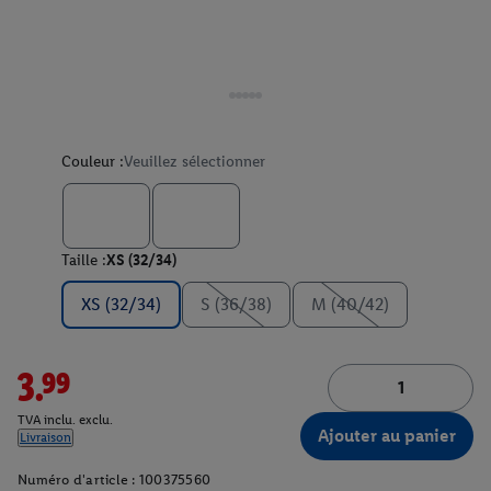
Couleur :
Veuillez sélectionner
Taille :
XS (32/34)
XS (32/34)
S (36/38)
M (40/42)
3.99
TVA inclu. exclu.
Ajouter au panier
Livraison
Numéro d'article :
100375560