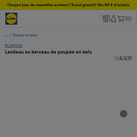
Chaque jour de nouvelles actions! | Envoi gratuit¹ dès 60 € d'achats.
/
Jouets en bois
PLAYTIVE
Landeau ou berceau de poupée en bois
4/5
(31)
4 de 5 étoile