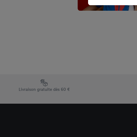
plusieurs services de Li
identifiants/identifiant
Sous « Personnaliser », 
traitement des données
En cliquant sur « Refuse
« Accepter », vous auto
informations sur la du
avec effet pour l’aveni
Élément du pied de page avec les différents arguments de vent
Livraison gratuite dès 60 €