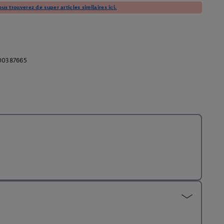
us trouverez de super articles similaires ici.
00387665