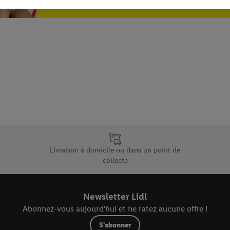
dl peuvent vous être attribués en utilisant votre adresse e-mail hachée et, l
s dont dispose Criteo S.A.
vous pouvez autoriser des finalités individuelles et trouver de plus amples
.
r », vous pouvez autoriser uniquement l’utilisation des technologies néces
risez tous les traitements pour toutes les finalités susmentionnées. Vous t
rée de conservation des données et votre droit de révoquer votre consent
r dans notre
déclaration relative à la protection des données
.
Vous trouverez
e uniques de Lidl.be
Livraison à domicile ou dans un point de
collecte
Newsletter Lidl
Abonnez-vous aujourd'hui et ne ratez aucune offre !
S'abonner