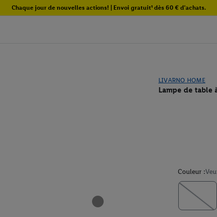
Chaque jour de nouvelles actions! | Envoi gratuit¹ dès 60 € d'achats.
LIVARNO HOME
Lampe de table 
Couleur :
Veu