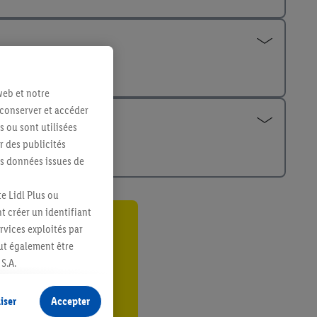
web et notre
 conserver et accéder
s ou sont utilisées
 des publicités
es données issues de
e Lidl Plus ou
t créer un identifiant
ervices exploités par
ant
eut également être
er
S.A.
s produits pour lesquels
s sans procéder à
iser
Accepter
plusieurs terminaux ou