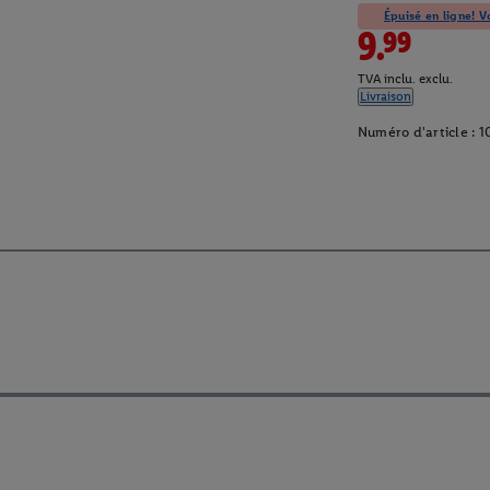
Épuisé en ligne! Vo
9.99
TVA inclu. exclu.
Livraison
Numéro d'article :
1