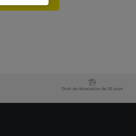
e cas échéant, d’autres
 informations sur le
saires. En cliquant sur
rouverez de plus amples
ement à tout moment
 les impressions ici.
Droit de rétractation de 30 jours