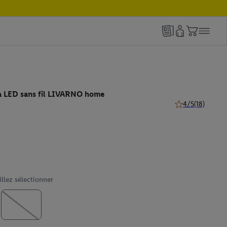
à LED sans fil LIVARNO home
4/5
(18)
4 de 5 étoiles (18
illez sélectionner