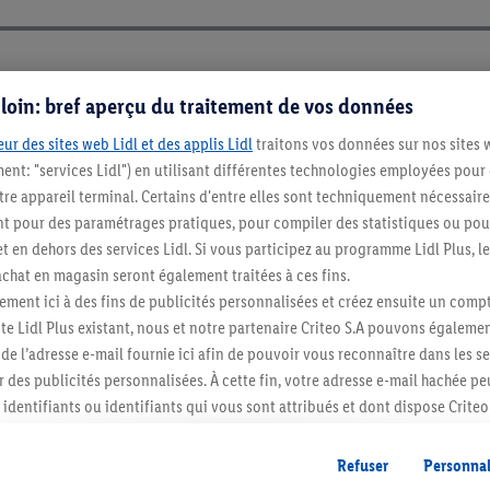
es
s loin: bref aperçu du traitement de vos données
ur des sites web Lidl et des applis Lidl
traitons vos données sur nos sites 
ment: "services Lidl") en utilisant différentes technologies employées pour
re appareil terminal. Certains d'entre elles sont techniquement nécessaire
 pour des paramétrages pratiques, pour compiler des statistiques ou pour
t en dehors des services Lidl. Si vous participez au programme Lidl Plus, l
hat en magasin seront également traitées à ces fins.
ment ici à des fins de publicités personnalisées et créez ensuite un compt
e Lidl Plus existant, nous et notre partenaire Criteo S.A pouvons égalemen
r de l’adresse e-mail fournie ici afin de pouvoir vous reconnaître dans les s
Restez au cour
er des publicités personnalisées. À cette fin, votre adresse e-mail hachée p
Abonnez-vous à la newslett
identifiants ou identifiants qui vous sont attribués et dont dispose Criteo 
cord, les publicités liées au reciblage, c’est-à-dire des publicités pour de
ntérêt (par exemple en plaçant le produit dans un panier d’un webshop mai
Refuser
Personnal
S'abonner
nt être affichées sur plusieurs apppareils et plusieurs services de Lidl si 