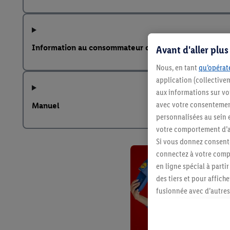
Information au consommateur concernant les batteri
Avant d'aller plu
Nous, en tant
qu’opérate
application (collective
aux informations sur vot
avec votre consentement
Manuel
personnalisées au sein e
votre comportement d’ac
Si vous donnez consente
connectez à votre compt
en ligne spécial à parti
des tiers et pour affich
fusionnée avec d’autres 
Sous réserve de votre ac
vous avez montré de l’i
l’achat) peuvent égaleme