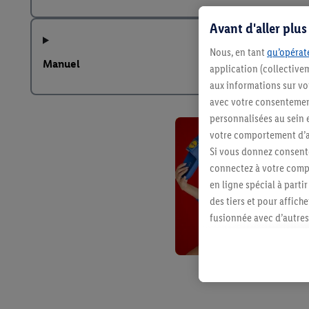
Avant d'aller plu
Nous, en tant
qu’opérate
Manuel
application (collective
aux informations sur vot
avec votre consentement
personnalisées au sein e
votre comportement d’ac
Si vous donnez consente
connectez à votre compt
en ligne spécial à parti
des tiers et pour affich
fusionnée avec d’autres 
Sous réserve de votre ac
vous avez montré de l’i
l’achat) peuvent égaleme
plusieurs services de Li
identifiants/identifiant