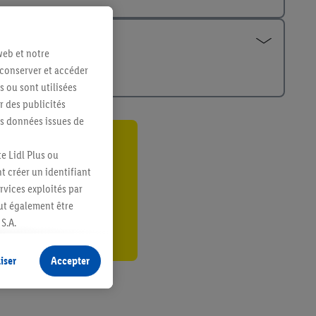
web et notre
 conserver et accéder
s ou sont utilisées
 des publicités
es données issues de
ant
e Lidl Plus ou
t créer un identifiant
er
ervices exploités par
eut également être
S.A.
s produits pour lesquels
s sans procéder à
iser
Accepter
plusieurs terminaux ou
e cas échéant, d’autres