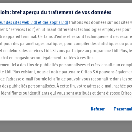
s loin: bref aperçu du traitement de vos données
ur des sites web Lidl et des applis Lidl
traitons vos données sur nos sites 
ment: "services Lidl") en utilisant différentes technologies employées pour
re appareil terminal. Certains d'entre elles sont techniquement nécessaire
 pour des paramétrages pratiques, pour compiler des statistiques ou pour
t en dehors des services Lidl. Si vous participez au programme Lidl Plus, l
hat en magasin seront également traitées à ces fins.
Restez au cour
ment ici à des fins de publicités personnalisées et créez ensuite un compt
e Lidl Plus existant, nous et notre partenaire Criteo S.A pouvons égalemen
Abonnez-vous à la newslett
r de l’adresse e-mail fournie ici afin de pouvoir vous reconnaître dans les s
er des publicités personnalisées. À cette fin, votre adresse e-mail hachée p
S'abonner
identifiants ou identifiants qui vous sont attribués et dont dispose Criteo 
cord, les publicités liées au reciblage, c’est-à-dire des publicités pour de
ntérêt (par exemple en plaçant le produit dans un panier d’un webshop mai
Refuser
Personnal
nt être affichées sur plusieurs apppareils et plusieurs services de Lidl si 
dl peuvent vous être attribués en utilisant votre adresse e-mail hachée et, l
s dont dispose Criteo S.A.