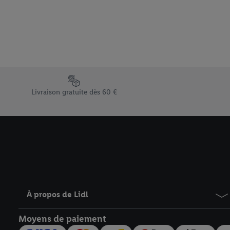
Sous « Personnaliser », 
traitement des données
En cliquant sur « Refuse
« Accepter », vous auto
informations sur la du
avec effet pour l’aveni
Élément du pied de page avec les différents arguments de vent
Livraison gratuite dès 60 €
À propos de Lidl
Moyens de paiement