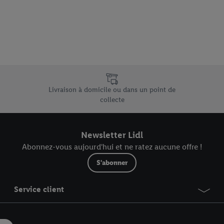
vous pouvez autoriser des finalités individuelles et trouver de plus amples
.
r », vous pouvez autoriser uniquement l’utilisation des technologies néces
risez tous les traitements pour toutes les finalités susmentionnées. Vous t
rée de conservation des données et votre droit de révoquer votre consent
r dans notre
déclaration relative à la protection des données
.
Vous trouverez
e uniques de Lidl.be
Livraison à domicile ou dans un point de
collecte
Newsletter Lidl
Abonnez-vous aujourd'hui et ne ratez aucune offre !
S'abonner
Service client