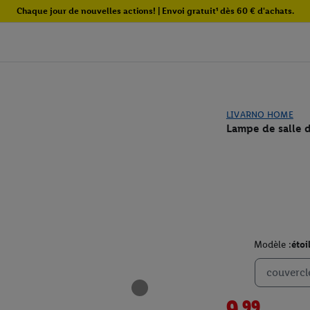
Chaque jour de nouvelles actions! | Envoi gratuit¹ dès 60 € d'achats.
LIVARNO HOME
Lampe de salle 
Modèle :
étoi
couvercl
9.99