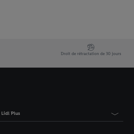
 informations sur le
saires. En cliquant sur
rouverez de plus amples
ement à tout moment
 les impressions ici.
Droit de rétractation de 30 jours
Lidl Plus