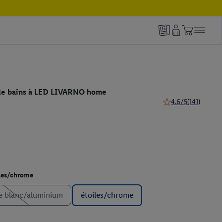
de bains à LED LIVARNO home
4.6/5
(141)
4.6 de 5 étoiles (141
les/chrome
e blanc/aluminium
étoiles/chrome