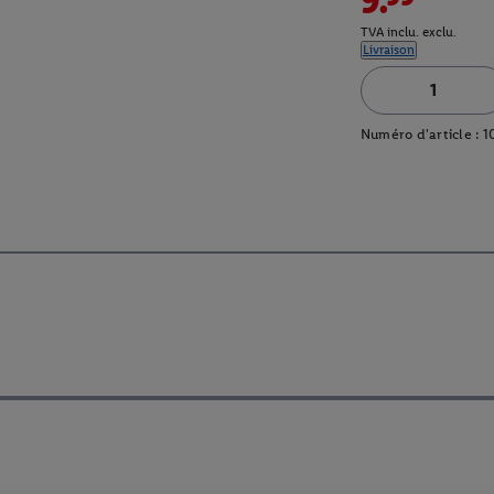
TVA inclu. exclu.
Livraison
Numéro d'article :
1