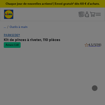
Chaque jour de nouvelles actions! | Envoi gratuit¹ dès 60 € d'achats.
/
Outils à main
PARKSIDE®
Kit de pinces à riveter, 110 pièces
4.5/5
(39)
Astuce Lidl
4.5 de 5 étoile