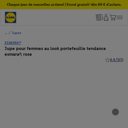
Chaque jour de nouvelles actions! | Envoi gratuit¹ dès 60 € d'achats.
/
Jupes
ESMARA®
Jupe pour femmes au look portefeuille tendance
esmara®, rose
4.4/5
(5)
4.4 de 5 étoil