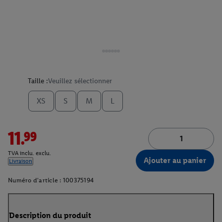
Taille :
Veuillez sélectionner
XS
S
M
L
11.99
TVA inclu. exclu.
Ajouter au panier
Livraison
Numéro d'article :
100375194
Description du produit