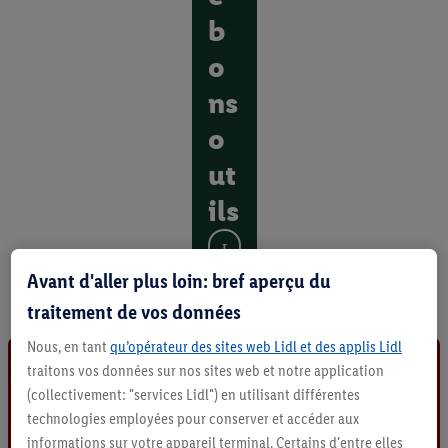
b
o
ns
o
ut
ils
D
é
Avant d'aller plus loin: bref aperçu du
c
traitement de vos données
o
u
Nous, en tant
qu’opérateur des sites web Lidl et des applis Lidl
v
traitons vos données sur nos sites web et notre application
r
i
(collectivement: "services Lidl") en utilisant différentes
r
technologies employées pour conserver et accéder aux
t
informations sur votre appareil terminal. Certains d'entre elles