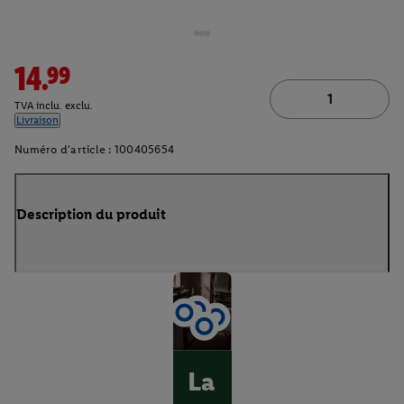
14.99
TVA inclu. exclu.
Livraison
Numéro d'article :
100405654
Description du produit
La