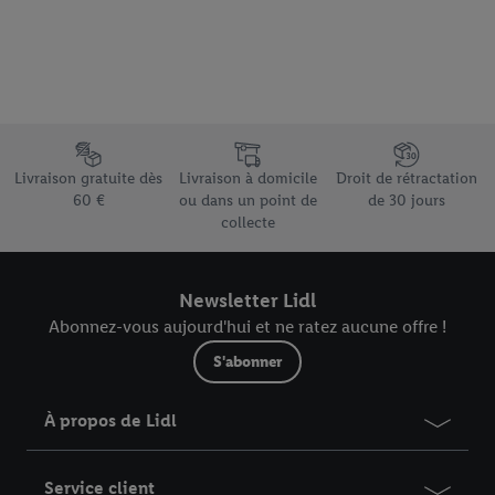
votre adresse e-mail hachée peut également être fusionnée
avec d’autres identifiants ou identifiants qui vous sont
attribués et dont dispose Criteo S.A.
Sous réserve de votre accord, les publicités liées au reciblage,
c’est-à-dire des publicités pour des produits pour lesquels vous
avez montré de l’intérêt (par exemple en plaçant le produit dans
Élément du pied de page avec les différents arguments de vente
un panier d’un webshop mais sans procéder à l’achat) peuvent
Livraison gratuite dès
Livraison à domicile
Droit de rétractation
également être affichées sur plusieurs apppareils et plusieurs
60 €
ou dans un point de
de 30 jours
services de Lidl si plusieurs terminaux ou plusieurs services de
collecte
Lidl peuvent vous être attribués en utilisant votre adresse e-
mail hachée et, le cas échéant, d’autres identifiants/identifiants
dont dispose Criteo S.A.
Newsletter Lidl
Sous « Personnaliser », vous pouvez autoriser des finalités
Abonnez-vous aujourd'hui et ne ratez aucune offre !
individuelles et trouver de plus amples informations sur le
S'abonner
traitement des données.
En cliquant sur « Refuser », vous pouvez autoriser uniquement
À propos de Lidl
l’utilisation des technologies nécessaires. En cliquant sur «
Accepter », vous autorisez tous les traitements pour toutes les
finalités susmentionnées. Vous trouverez de plus amples
Service client