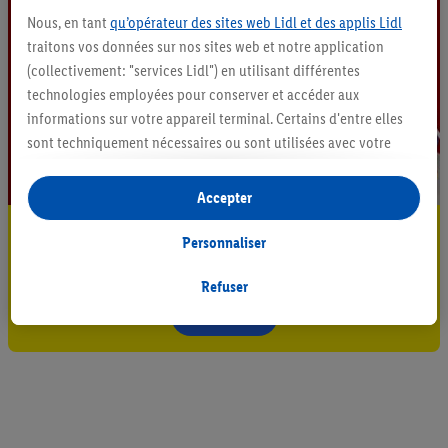
Nous, en tant
qu’opérateur des sites web Lidl et des applis Lidl
traitons vos données sur nos sites web et notre application
(collectivement: "services Lidl") en utilisant différentes
technologies employées pour conserver et accéder aux
informations sur votre appareil terminal. Certains d'entre elles
sont techniquement nécessaires ou sont utilisées avec votre
consentement pour des paramétrages pratiques, pour compiler
des statistiques ou pour des publicités personnalisées au sein
Accepter
et en dehors des services Lidl. Si vous participez au programme
Restez au courant
Lidl Plus, les données issues de votre comportement d’achat en
Personnaliser
magasin seront également traitées à ces fins.
Abonnez-vous à la newsletter
Si vous donnez consentement ici à des fins de publicités
Refuser
personnalisées et créez ensuite un compte Lidl Plus ou
S'abonner
connectez à votre compte Lidl Plus existant, nous et notre
partenaire Criteo S.A pouvons également créer un identifiant en
ligne spécial à partir de l’adresse e-mail fournie ici afin de
pouvoir vous reconnaître dans les services exploités par des
tiers et pour afficher des publicités personnalisées. À cette fin,