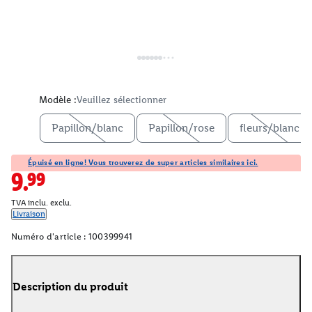
Modèle :
Veuillez sélectionner
Papillon/blanc
Papillon/rose
fleurs/blanc
Épuisé en ligne! Vous trouverez de super articles similaires ici.
9.99
TVA inclu. exclu.
Livraison
Numéro d'article :
100399941
Description du produit