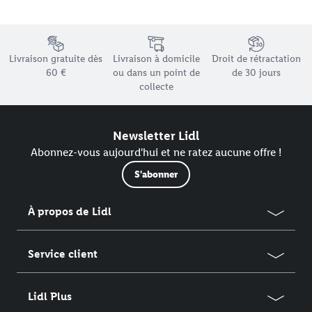
Élément du pied de page avec les différents arguments de vente
Livraison gratuite dès
Livraison à domicile
Droit de rétractation
60 €
ou dans un point de
de 30 jours
collecte
Newsletter Lidl
Abonnez-vous aujourd'hui et ne ratez aucune offre !
S'abonner
À propos de Lidl
Service client
Lidl Plus