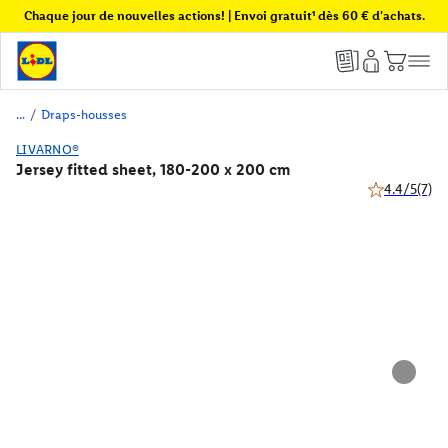
Chaque jour de nouvelles actions! | Envoi gratuit¹ dès 60 € d'achats.
/
Draps-housses
LIVARNO®
Jersey fitted sheet, 180-200 x 200 cm
4.4/5
(7)
4.4 de 5 étoil