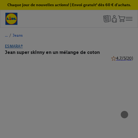
Chaque jour de nouvelles actions! | Envoi gratuit¹ dès 60 € d'achats.
/
Jeans
ESMARA®
Jean super skinny en un mélange de coton
4.7/5
(20)
4.7 de 5 étoile