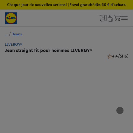
Chaque jour de nouvelles actions! | Envoi gratuit¹ dès 60 € d'achats.
/
Jeans
LIVERGY®
Jean straight fit pour hommes LIVERGY®
4.4/5
(16)
4.4 de 5 étoile