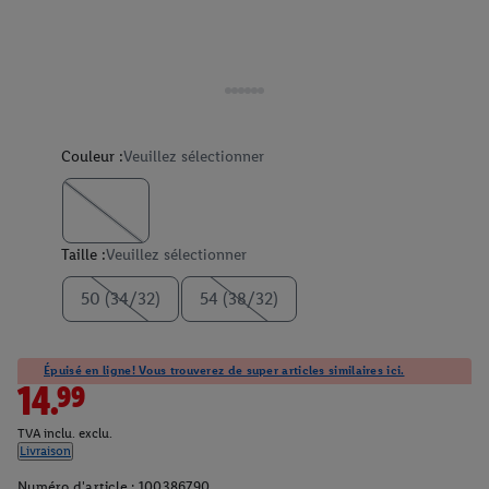
Couleur :
Veuillez sélectionner
Taille :
Veuillez sélectionner
50 (34/32)
54 (38/32)
Épuisé en ligne! Vous trouverez de super articles similaires ici.
14.99
TVA inclu. exclu.
Livraison
Numéro d'article :
100386790