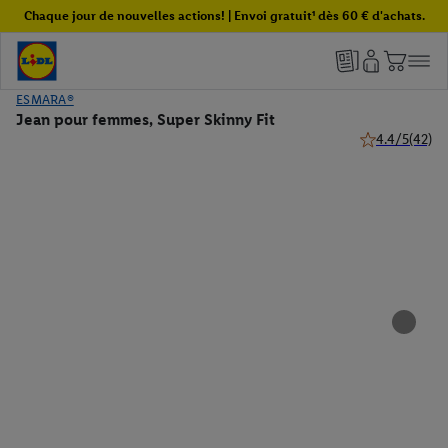
Chaque jour de nouvelles actions! | Envoi gratuit¹ dès 60 € d'achats.
ESMARA®
Jean pour femmes, Super Skinny Fit
4.4/5
(42)
4.4 de 5 étoile