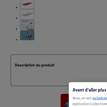
Description du produit
Avant d'aller plu
Nous, en tant
qu’opérate
application (collective