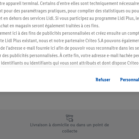
re appareil terminal. Certains d'entre elles sont techniquement nécessaire
Abonnez-vous à la newslett
 pour des paramétrages pratiques, pour compiler des statistiques ou pour
t en dehors des services Lidl. Si vous participez au programme Lidl Plus, l
hat en magasin seront également traitées à ces fins.
S'abonner
ment ici à des fins de publicités personnalisées et créez ensuite un compt
e Lidl Plus existant, nous et notre partenaire Criteo S.A pouvons égalemen
r de l’adresse e-mail fournie ici afin de pouvoir vous reconnaître dans les s
er des publicités personnalisées. À cette fin, votre adresse e-mail hachée p
identifiants ou identifiants qui vous sont attribués et dont dispose Criteo 
cord, les publicités liées au reciblage, c’est-à-dire des publicités pour de
ntérêt (par exemple en plaçant le produit dans un panier d’un webshop mai
Refuser
Personnal
nt être affichées sur plusieurs apppareils et plusieurs services de Lidl si 
dl peuvent vous être attribués en utilisant votre adresse e-mail hachée et, l
s dont dispose Criteo S.A.
vous pouvez autoriser des finalités individuelles et trouver de plus amples
.
e uniques de Lidl.be
r », vous pouvez autoriser uniquement l’utilisation des technologies néces
Livraison à domicile ou dans un point de
risez tous les traitements pour toutes les finalités susmentionnées. Vous t
collecte
rée de conservation des données et votre droit de révoquer votre consent