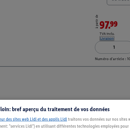
à partir de
97.99
TVA inclu.
Livraison
Numéro d'article :
1
s loin: bref aperçu du traitement de vos données
ur des sites web Lidl et des applis Lidl
traitons vos données sur nos sites 
ment: "services Lidl") en utilisant différentes technologies employées pour
Restez au cour