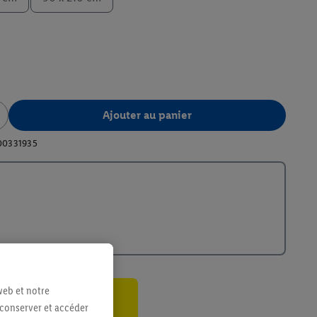
Ajouter au panier
00331935
web et notre
 conserver et accéder
ant