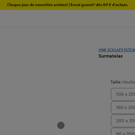
Chaque jour de nouvelles actions! | Envoi gratuit¹ dès 60 € d'achats.
HN8 SCHLAFSYSTE
Surmatelas
Taille :
Veuill
100 x 20
160 x 20
200 x 2
90 x 20