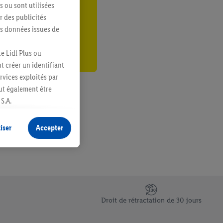
s ou sont utilisées
er
 des publicités
es données issues de
e Lidl Plus ou
t créer un identifiant
ervices exploités par
eut également être
S.A.
s produits pour lesquels
s sans procéder à
iser
Accepter
plusieurs terminaux ou
e cas échéant, d’autres
 informations sur le
saires. En cliquant sur
Droit de rétractation de 30 jours
rouverez de plus amples
ement à tout moment