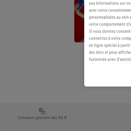
aux informations sur vot
avec votre consentement
personnalisées au sein e
votre comportement d’ac
Si vous donnez consente
connectez à votre compt
en ligne spécial à parti
des tiers et pour affich
fusionnée avec d’autres 
Sous réserve de votre ac
vous avez montré de l’i
l’achat) peuvent égaleme
plusieurs services de Li
identifiants/identifiant
Sous « Personnaliser », 
traitement des données
Élément du pied de page avec les différents arguments de vent
En cliquant sur « Refuse
Livraison gratuite dès 60 €
« Accepter », vous auto
informations sur la du