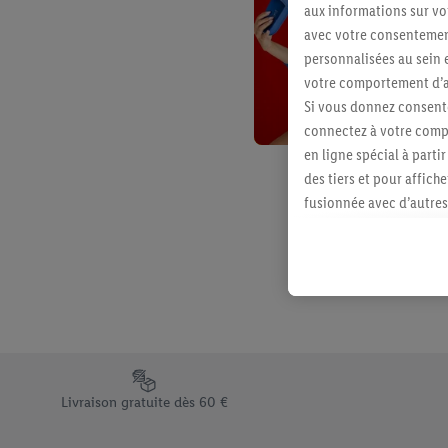
aux informations sur vot
avec votre consentement
personnalisées au sein e
votre comportement d’ac
Si vous donnez consente
connectez à votre compt
en ligne spécial à parti
des tiers et pour affich
fusionnée avec d’autres 
Sous réserve de votre ac
vous avez montré de l’i
l’achat) peuvent égaleme
plusieurs services de Li
identifiants/identifiant
Sous « Personnaliser », 
traitement des données
Élément du pied de page avec les différents arguments de vent
En cliquant sur « Refuse
Livraison gratuite dès 60 €
« Accepter », vous auto
informations sur la du