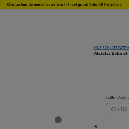
Chaque jour de nouvelles actions! | Envoi gratuit¹ dès 60 € d'achats.
HN8 SCHLAFSYSTE
Matelas bébé et
Taille :
Veuill
60 x 120