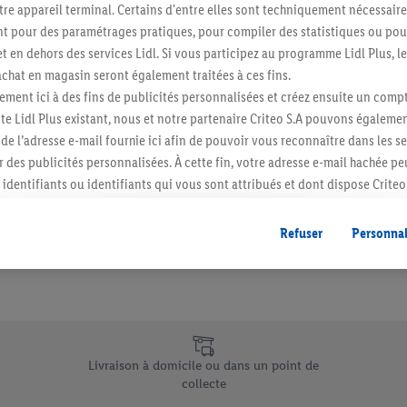
re appareil terminal. Certains d'entre elles sont techniquement nécessaire
Abonnez-vous à la newslett
 pour des paramétrages pratiques, pour compiler des statistiques ou pour
t en dehors des services Lidl. Si vous participez au programme Lidl Plus, l
hat en magasin seront également traitées à ces fins.
S'abonner
ment ici à des fins de publicités personnalisées et créez ensuite un compt
e Lidl Plus existant, nous et notre partenaire Criteo S.A pouvons égalemen
r de l’adresse e-mail fournie ici afin de pouvoir vous reconnaître dans les s
er des publicités personnalisées. À cette fin, votre adresse e-mail hachée p
identifiants ou identifiants qui vous sont attribués et dont dispose Criteo 
cord, les publicités liées au reciblage, c’est-à-dire des publicités pour de
ntérêt (par exemple en plaçant le produit dans un panier d’un webshop mai
Refuser
Personnal
nt être affichées sur plusieurs apppareils et plusieurs services de Lidl si 
dl peuvent vous être attribués en utilisant votre adresse e-mail hachée et, l
s dont dispose Criteo S.A.
vous pouvez autoriser des finalités individuelles et trouver de plus amples
.
e uniques de Lidl.be
r », vous pouvez autoriser uniquement l’utilisation des technologies néces
Livraison à domicile ou dans un point de
risez tous les traitements pour toutes les finalités susmentionnées. Vous t
collecte
rée de conservation des données et votre droit de révoquer votre consent