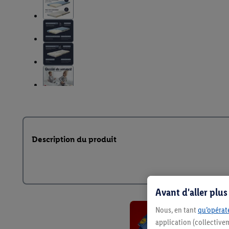
Description du produit
Avant d'aller plu
Nous, en tant
qu’opérate
application (collective