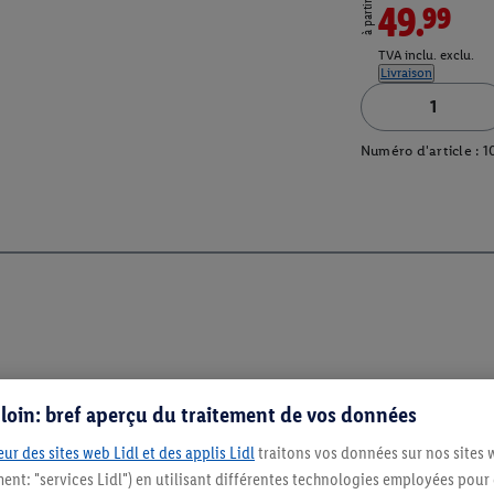
à partir de
49.99
TVA inclu. exclu.
Livraison
Numéro d'article :
1
s loin: bref aperçu du traitement de vos données
ur des sites web Lidl et des applis Lidl
traitons vos données sur nos sites 
ment: "services Lidl") en utilisant différentes technologies employées pour
Restez au cour