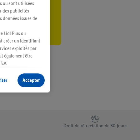
s ou sont utilisées
er
 des publicités
es données issues de
e Lidl Plus ou
t créer un identifiant
ervices exploités par
eut également être
S.A.
s produits pour lesquels
s sans procéder à
iser
Accepter
plusieurs terminaux ou
e cas échéant, d’autres
 informations sur le
saires. En cliquant sur
Droit de rétractation de 30 jours
rouverez de plus amples
ement à tout moment