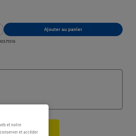
Ajouter au panier
00371516
web et notre
 conserver et accéder
ant