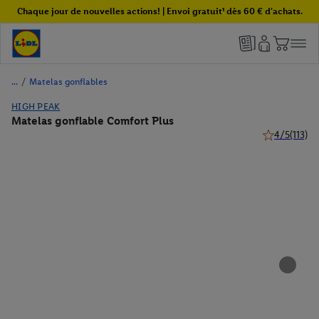
Chaque jour de nouvelles actions! | Envoi gratuit¹ dès 60 € d'achats.
/
Matelas gonflables
HIGH PEAK
Matelas gonflable Comfort Plus
4/5
(113)
4 de 5 étoiles