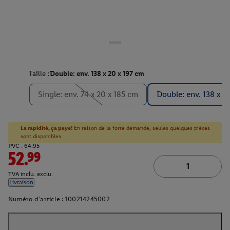
Taille :
Double: env. 138 x 20 x 197 cm
Single: env. 74 x 20 x 185 cm
Double: env. 138 x 2
La rapidité, ça paye!
En raison de la forte demande, seules quelques pièces
sont disponibles.
PVC : 64.95
52.99
TVA inclu. exclu.
Livraison
Numéro d'article :
100214245002