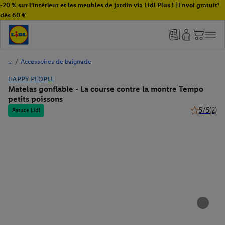
-20 % sur l’intérieur et les meubles de jardin via Lidl Plus ! | Envoi gratuit¹
dès 60 €
/
Accessoires de baignade
HAPPY PEOPLE
Matelas gonflable - La course contre la montre Tempo
petits poissons
5/5
(2)
Astuce Lidl
5 de 5 étoil