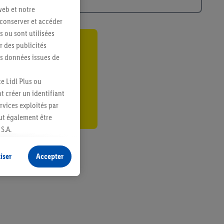
web et notre
 conserver et accéder
s ou sont utilisées
 des publicités
ant
es données issues de
er
e Lidl Plus ou
t créer un identifiant
ervices exploités par
eut également être
S.A.
s produits pour lesquels
s sans procéder à
iser
Accepter
plusieurs terminaux ou
e cas échéant, d’autres
 informations sur le