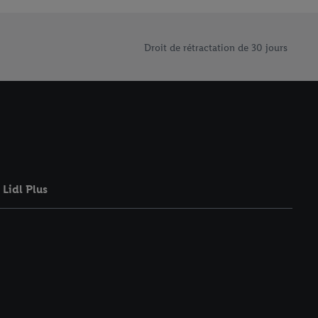
saires. En cliquant sur
rouverez de plus amples
ement à tout moment
Droit de rétractation de 30 jours
 les impressions ici.
Lidl Plus