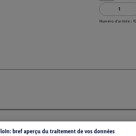
Numéro d'article :
1
s loin: bref aperçu du traitement de vos données