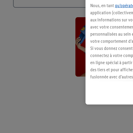
Nous, en tant
qu’opérate
application (collective
aux informations sur vot
avec votre consentement
personnalisées au sein e
votre comportement d’ac
Si vous donnez consente
connectez à votre compt
en ligne spécial à parti
des tiers et pour affich
fusionnée avec d’autres 
Sous réserve de votre ac
vous avez montré de l’i
l’achat) peuvent égaleme
plusieurs services de Li
identifiants/identifiant
Sous « Personnaliser », 
traitement des données