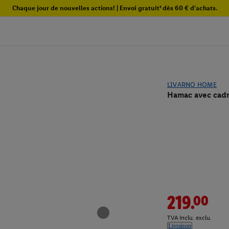
Chaque jour de nouvelles actions! | Envoi gratuit¹ dès 60 € d'achats.
LIVARNO HOME
Hamac avec cad
219.00
TVA inclu. exclu.
Livraison