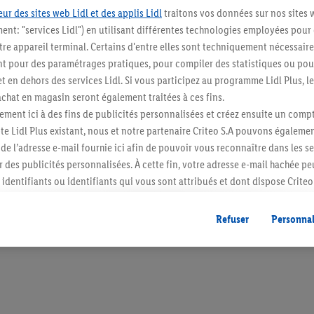
ur des sites web Lidl et des applis Lidl
traitons vos données sur nos sites 
ment: "services Lidl") en utilisant différentes technologies employées pour
re appareil terminal. Certains d'entre elles sont techniquement nécessaire
 pour des paramétrages pratiques, pour compiler des statistiques ou pour
Restez au cour
t en dehors des services Lidl. Si vous participez au programme Lidl Plus, l
hat en magasin seront également traitées à ces fins.
Abonnez-vous à la newslett
ment ici à des fins de publicités personnalisées et créez ensuite un compt
e Lidl Plus existant, nous et notre partenaire Criteo S.A pouvons égalemen
S'abonner
r de l’adresse e-mail fournie ici afin de pouvoir vous reconnaître dans les s
er des publicités personnalisées. À cette fin, votre adresse e-mail hachée p
identifiants ou identifiants qui vous sont attribués et dont dispose Criteo 
cord, les publicités liées au reciblage, c’est-à-dire des publicités pour de
ntérêt (par exemple en plaçant le produit dans un panier d’un webshop mai
Refuser
Personnal
nt être affichées sur plusieurs apppareils et plusieurs services de Lidl si 
dl peuvent vous être attribués en utilisant votre adresse e-mail hachée et, l
s dont dispose Criteo S.A.
vous pouvez autoriser des finalités individuelles et trouver de plus amples
.