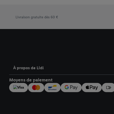
En cliquant sur « Refuse
« Accepter », vous auto
Élément du pied de page avec les différents arguments de
informations sur la du
Livraison gratuite dès 60 €
avec effet pour l’aveni
À propos de Lidl
Moyens de paiement