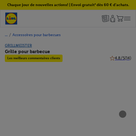
Chaque jour de nouvelles actions! | Envoi gratuit¹ dès 60 € d'achats.
/
Accessoires pour barbecues
GRILLMEISTER
Grille pour barbecue
4.8/5
(14)
Les meilleurs commentaires clients
4.8 de 5 étoile