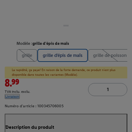
Modèle :
grille d'épis de maïs
grille
grille d'épis de maïs
grille de poisson
La rapidité, ça paye! En raison de la forte demande, ce produit n'est plus
disponible dans toutes les variantes (Modèle).
8.99
TVA inclu. exclu.
Livraison
Numéro d'article :
100345706005
Description du produit