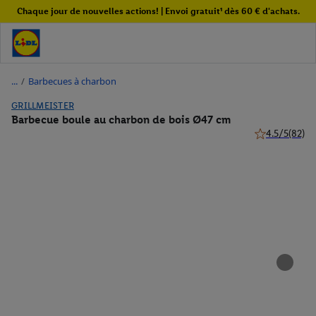
Chaque jour de nouvelles actions! | Envoi gratuit¹ dès 60 € d'achats.
/
Barbecues à charbon
GRILLMEISTER
Barbecue boule au charbon de bois Ø47 cm
4.5/5
(82)
4.5 de 5 étoile