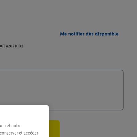
Me notifier dès disponible
00342821002
web et notre
 conserver et accéder
ant