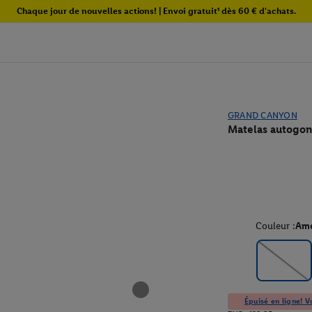
Chaque jour de nouvelles actions! | Envoi gratuit¹ dès 60 € d'achats.
GRAND CANYON
Matelas autogo
Couleur :
Ame
Épuisé en ligne! Vo