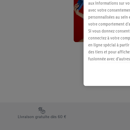
aux informations sur vot
avec votre consentement
personnalisées au sein e
votre comportement d’ac
Si vous donnez consente
connectez à votre compt
en ligne spécial à parti
des tiers et pour affich
fusionnée avec d’autres 
Sous réserve de votre ac
vous avez montré de l’i
l’achat) peuvent égaleme
plusieurs services de Li
identifiants/identifiant
Sous « Personnaliser », 
traitement des données
Élément du pied de page avec les différents arguments de vent
En cliquant sur « Refuse
Livraison gratuite dès 60 €
« Accepter », vous auto
informations sur la du