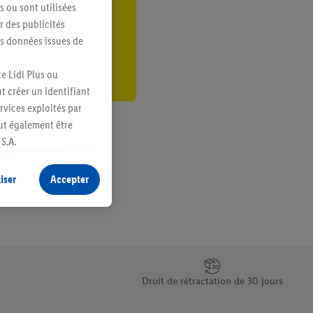
s ou sont utilisées
er
 des publicités
es données issues de
e Lidl Plus ou
t créer un identifiant
ervices exploités par
eut également être
S.A.
s produits pour lesquels
s sans procéder à
iser
Accepter
plusieurs terminaux ou
e cas échéant, d’autres
 informations sur le
saires. En cliquant sur
Droit de rétractation de 30 jours
rouverez de plus amples
ement à tout moment