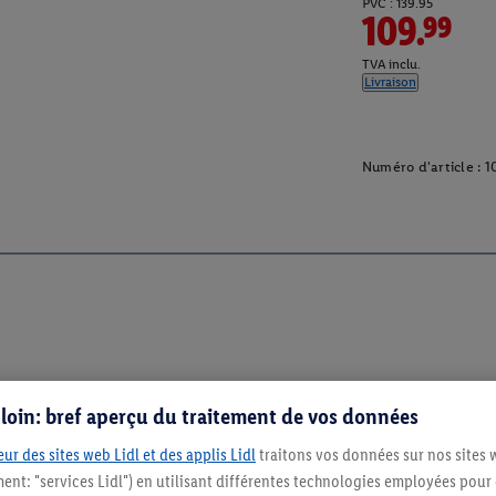
PVC : 139.95
109.99
TVA inclu.
Livraison
Numéro d'article :
1
s loin: bref aperçu du traitement de vos données
ur des sites web Lidl et des applis Lidl
traitons vos données sur nos sites 
ment: "services Lidl") en utilisant différentes technologies employées pour
Restez au cour