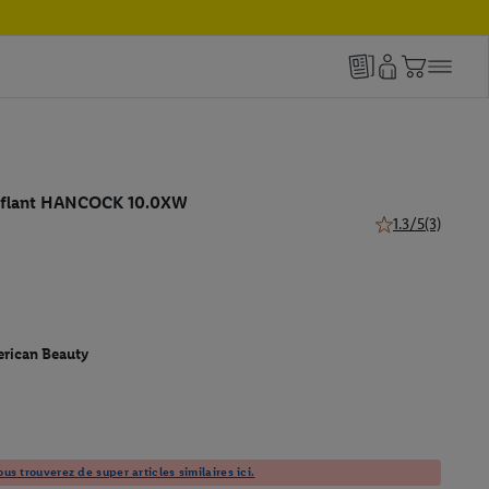
nflant HANCOCK 10.0XW
1.3/5
(3)
1.3 de 5 étoiles (
rican Beauty
us trouverez de super articles similaires ici.