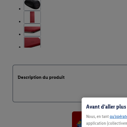
Description du produit
Avant d'aller plu
Nous, en tant
qu’opérate
application (collective