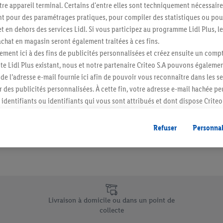
re appareil terminal. Certains d'entre elles sont techniquement nécessaire
Abonnez-vous à la newslett
 pour des paramétrages pratiques, pour compiler des statistiques ou pour
t en dehors des services Lidl. Si vous participez au programme Lidl Plus, l
hat en magasin seront également traitées à ces fins.
S'abonner
ment ici à des fins de publicités personnalisées et créez ensuite un compt
e Lidl Plus existant, nous et notre partenaire Criteo S.A pouvons égalemen
r de l’adresse e-mail fournie ici afin de pouvoir vous reconnaître dans les s
er des publicités personnalisées. À cette fin, votre adresse e-mail hachée p
identifiants ou identifiants qui vous sont attribués et dont dispose Criteo 
cord, les publicités liées au reciblage, c’est-à-dire des publicités pour de
ntérêt (par exemple en plaçant le produit dans un panier d’un webshop mai
Refuser
Personnal
nt être affichées sur plusieurs apppareils et plusieurs services de Lidl si 
dl peuvent vous être attribués en utilisant votre adresse e-mail hachée et, l
s dont dispose Criteo S.A.
vous pouvez autoriser des finalités individuelles et trouver de plus amples
.
e uniques de Lidl.be
r », vous pouvez autoriser uniquement l’utilisation des technologies néces
Livraison à domicile ou dans un point de
risez tous les traitements pour toutes les finalités susmentionnées. Vous t
collecte
rée de conservation des données et votre droit de révoquer votre consent