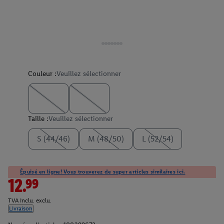
Couleur :
Veuillez sélectionner
Taille :
Veuillez sélectionner
S (44/46)
M (48/50)
L (52/54)
Épuisé en ligne! Vous trouverez de super articles similaires ici.
12.99
TVA inclu. exclu.
Livraison