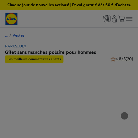
Chaque jour de nouvelles actions! | Envoi gratuit¹ dès 60 € d'achats.
/
Vestes
PARKSIDE®
Gilet sans manches polaire pour hommes
4.8/5
(20)
Les meilleurs commentaires clients
4.8 de 5 étoile