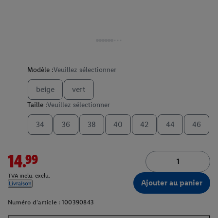
Modèle :
Veuillez sélectionner
beige
vert
Taille :
Veuillez sélectionner
34
36
38
40
42
44
46
14.99
TVA inclu. exclu.
Ajouter au panier
Livraison
Numéro d'article :
100390843