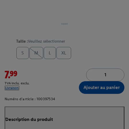
Taille :
Veuillez sélectionner
S
M
L
XL
7.99
TVA inclu. exclu.
Ajouter au panier
Livraison
Numéro d'article :
100397534
Description du produit