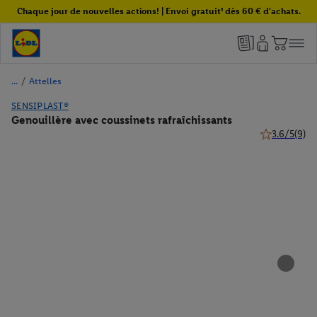
Chaque jour de nouvelles actions! | Envoi gratuit¹ dès 60 € d'achats.
/
Attelles
SENSIPLAST®
Genouillère avec coussinets rafraîchissants
3.6/5
(9)
3.6 de 5 étoil