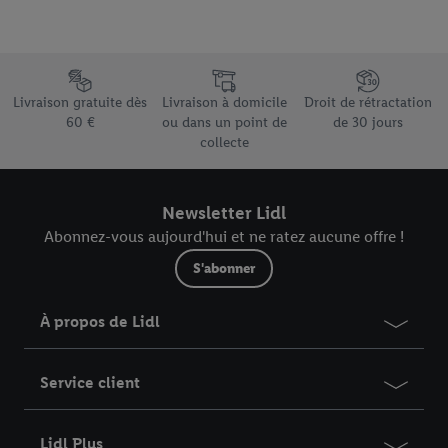
avec d’autres identifiants ou identifiants qui vous sont
attribués et dont dispose Criteo S.A.
Sous réserve de votre accord, les publicités liées au reciblage,
c’est-à-dire des publicités pour des produits pour lesquels vous
Élément du pied de page avec les différents arguments de vente
avez montré de l’intérêt (par exemple en plaçant le produit dans
Livraison gratuite dès
Livraison à domicile
Droit de rétractation
un panier d’un webshop mais sans procéder à l’achat) peuvent
60 €
ou dans un point de
de 30 jours
collecte
également être affichées sur plusieurs apppareils et plusieurs
services de Lidl si plusieurs terminaux ou plusieurs services de
Lidl peuvent vous être attribués en utilisant votre adresse e-
Newsletter Lidl
mail hachée et, le cas échéant, d’autres identifiants/identifiants
Abonnez-vous aujourd'hui et ne ratez aucune offre !
dont dispose Criteo S.A.
Sous « Personnaliser », vous pouvez autoriser des finalités
S'abonner
individuelles et trouver de plus amples informations sur le
traitement des données.
À propos de Lidl
En cliquant sur « Refuser », vous pouvez autoriser uniquement
l’utilisation des technologies nécessaires. En cliquant sur «
Service client
Accepter », vous autorisez tous les traitements pour toutes les
finalités susmentionnées. Vous trouverez de plus amples
informations sur la durée de conservation des données et votre
Lidl Plus