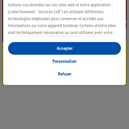
traitons vos données sur nos sites web et notre application
(collectivement: "services Lidl") en utilisant différentes
technologies employées pour conserver et accéder aux
informations sur votre appareil terminal. Certains d'entre elles
sont techniquement nécessaires ou sont utilisées avec votre
consentement pour des paramétrages pratiques, pour compiler
des statistiques ou pour des publicités personnalisées au sein
Accepter
Restez au courant
et en dehors des services Lidl. Si vous participez au programme
Lidl Plus, les données issues de votre comportement d’achat en
Abonnez-vous à la newsletter
Personnaliser
magasin seront également traitées à ces fins.
S'abonner
Si vous donnez consentement ici à des fins de publicités
Refuser
personnalisées et créez ensuite un compte Lidl Plus ou
connectez à votre compte Lidl Plus existant, nous et notre
partenaire Criteo S.A pouvons également créer un identifiant en
ligne spécial à partir de l’adresse e-mail fournie ici afin de
pouvoir vous reconnaître dans les services exploités par des
tiers et pour afficher des publicités personnalisées. À cette fin,
votre adresse e-mail hachée peut également être fusionnée